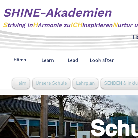
SHINE-Akademien
S
H
ICH
N
triving
In
Armonie zu
inspirieren
urtur 
H
Learn
Lead
Look after
Hören
Heim
Unsere Schule
Lehrplan
SENDEN & Inklu
Schu