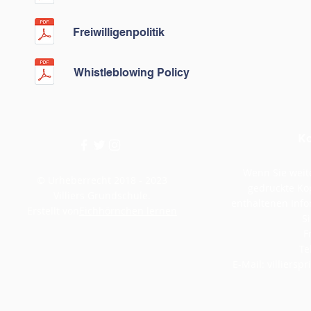
Freiwilligenpolitik
Whistleblowing Policy
Ko
Wenn Sie weite
© Urheberrecht 2018 - 2023
gedruckte Kop
Villiers Grundschule.
enthaltenen Inf
Erstellt von
Eichhörnchen lernen
Si
F
Te
E-Mail:
villiers