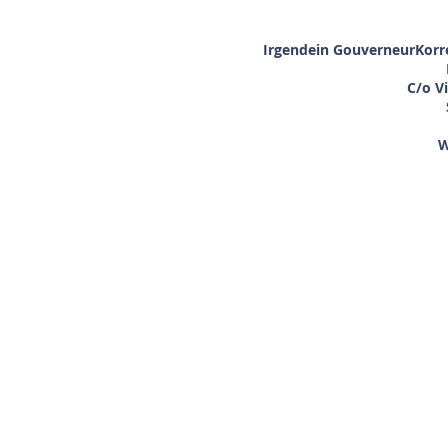
Irgendein Gouverneur
Korr
C/o Vi
W
Ko
Wenn Sie weite
© Urheberrecht 2018 - 2023
gedruckte Kop
Villiers Grundschule.
enthaltenen Inf
Erstellt von
Eichhörnchen lernen
Si
F
Te
E-Mail:
villiers