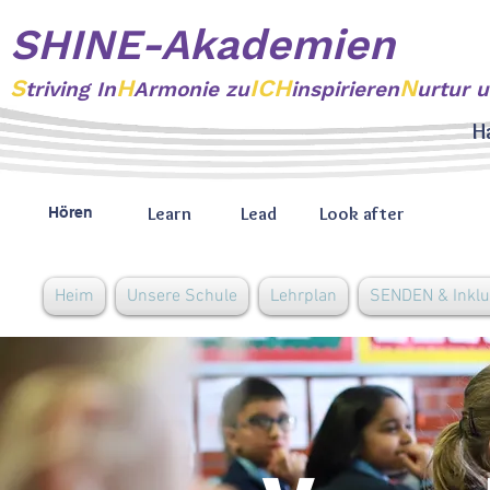
SHINE-Akademien
S
H
ICH
N
triving
In
Armonie zu
inspirieren
urtur 
H
Learn
Lead
Look after
Hören
Heim
Unsere Schule
Lehrplan
SENDEN & Inklu