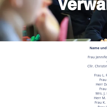
Verwa
Name und 
Frau Jennife
Cllr. Christi
Frau L. 
Frau
Herr Da
Frau 
Mrs. J.
Herr M. 
Frau K. 
Frau J