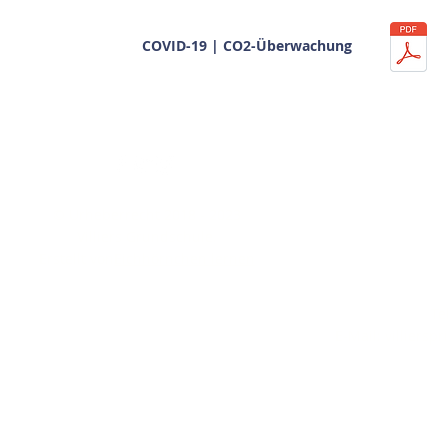
COVID-19 | CO2-Überwachung
Ko
Wenn Sie weite
© Urheberrecht 2018 - 2023
gedruckte Kop
Villiers Grundschule.
enthaltenen Inf
Erstellt von
Eichhörnchen lernen
Si
F
Te
E-Mail:
villiers