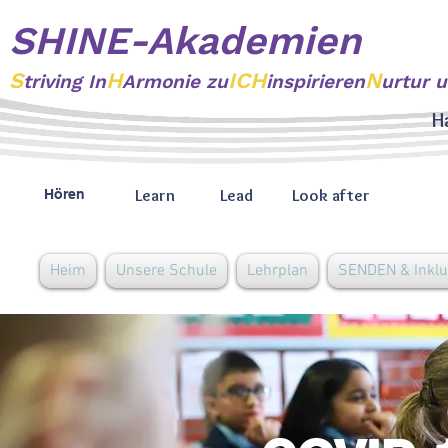
SHINE-Akademien
S
H
ICH
N
triving
In
Armonie zu
inspirieren
urtur 
H
Learn
Lead
Look after
Hören
Heim
Unsere Schule
Lehrplan
SENDEN & Inklu