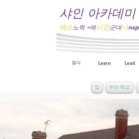
샤인 아카데미
에스
시간
나
노력
~에
군대
nsp
Learn
Lead
듣다
집
우리 학교