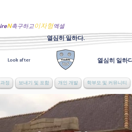
N
이자형
ire
촉구하고
엑셀
열심히 일하다.
Look after
열심히 일하다
과정
보내기 및 포함
개인 개발
학부모 및 커뮤니티