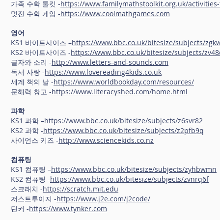
가족 수학 툴킷 -
https://www.familymathstoolkit.org.uk/activities-
멋진 수학 게임 -
https://www.coolmathgames.com
영어
KS1 바이트사이즈 –
https://www.bbc.co.uk/bitesize/subjects/zgk
KS2 바이트사이즈 -
https://www.bbc.co.uk/bitesize/subjects/zv48
글자와 소리 -
http://www.letters-and-sounds.com
독서 사랑 -
https://www.lovereading4kids.co.uk
세계 책의 날 -
https://www.worldbookday.com/resources/
문해력 창고 -
https://www.literacyshed.com/home.html
과학
KS1 과학 –
https://www.bbc.co.uk/bitesize/subjects/z6svr82
KS2 과학 -
https://www.bbc.co.uk/bitesize/subjects/z2pfb9q
사이언스 키즈 -
http://www.sciencekids.co.nz
컴퓨팅
KS1 컴퓨팅 –
https://www.bbc.co.uk/bitesize/subjects/zyhbwmn
KS2 컴퓨팅 -
https://www.bbc.co.uk/bitesize/subjects/zvnrq6f
스크래치 -
https://scratch.mit.edu
저스트투이지 -
https://www.j2e.com/j2code/
틴커 -
https://www.tynker.com