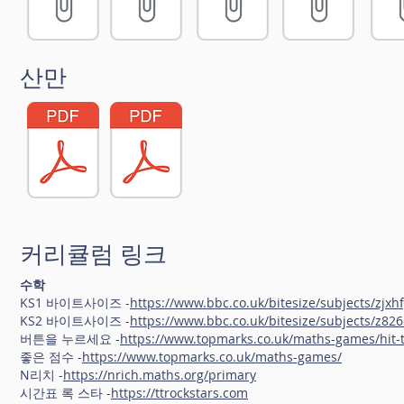
산만
커리큘럼 링크
수학
KS1 바이트사이즈 -
https://www.bbc.co.uk/bitesize/subjects/zjxh
KS2 바이트사이즈 -
https://www.bbc.co.uk/bitesize/subjects/z82
버튼을 누르세요 -
https://www.topmarks.co.uk/maths-games/hit-
좋은 점수 -
https://www.topmarks.co.uk/maths-games/
N리치 -
https://nrich.maths.org/primary
시간표 록 스타 -
https://ttrockstars.com