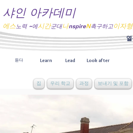
샤인 아카데미
에스
시간
나
N
이자형
노력
~에
군대
nspire
촉구하고
열
Learn
Lead
Look after
듣다
집
우리 학교
과정
보내기 및 포함