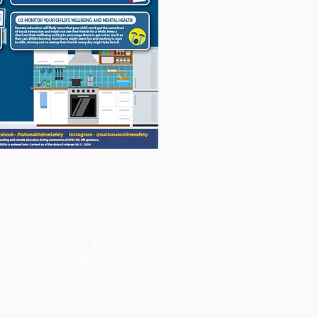
주소
프라우드 레인 빌스턴
웨스트 미들랜즈
WV14 6PR