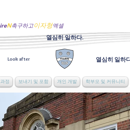
N
이자형
ire
촉구하고
엑셀
열심히 일하다.
Look after
열심히 일하다
과정
보내기 및 포함
개인 개발
학부모 및 커뮤니티