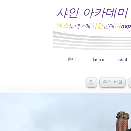
샤인 아카데미
에스
시간
나
노력
~에
군대
nsp
Learn
Lead
듣다
집
우리 학교