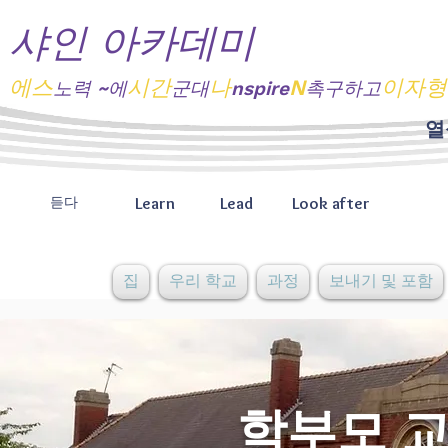
샤인 아카데미
에스
시간
나
N
이자형
노력
~에
군대
nspire
촉구하고
열
Learn
Lead
Look after
듣다
집
우리 학교
과정
보내기 및 포함
학부모 교