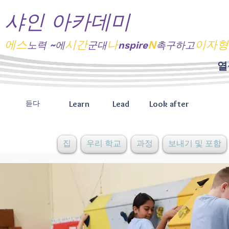
샤인 아카데미
에스
시간
나
N
이자형
노력
~에
군대
nspire
촉구하고
열
Learn
Lead
Look after
듣다
집
우리 학교
과정
보내기 및 포함