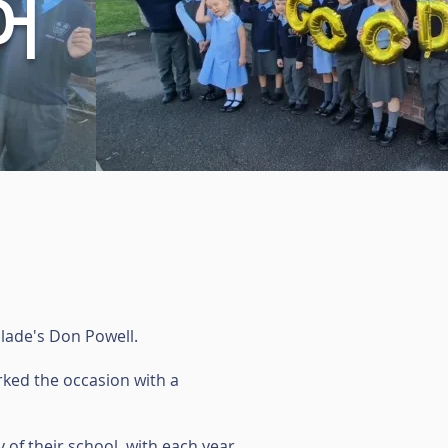
어
Slade's Don Powell.
arked the occasion with a
 of their school, with each year