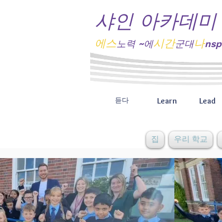
샤인 아카데미
에스
시간
나
노력
~에
군대
nsp
Learn
Lead
듣다
집
우리 학교