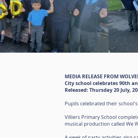
MEDIA RELEASE FROM WOLV
City school celebrates 90th a
Released: Thursday 20 July, 2
Pupils celebrated their school's
Villiers Primary School complet
musical production called We Wi
A week of party activities also 