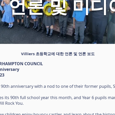
언론 및 미디
Villiers 초등학교에 대한 언론 및 언론 보도
ERHAMPTON COUNCIL
nniversary
023
 90th anniversary with a nod to one of their former pupils, 
es its 90th full school year this month, and Year 6 pupils m
ll Rock You.
saw children enjoy bouncy castles and learn about the history