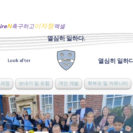
N
이자형
ire
촉구하고
엑셀
열심히 일하다.
Look after
열심히 일하다
과정
보내기 및 포함
개인 개발
학부모 및 커뮤니티