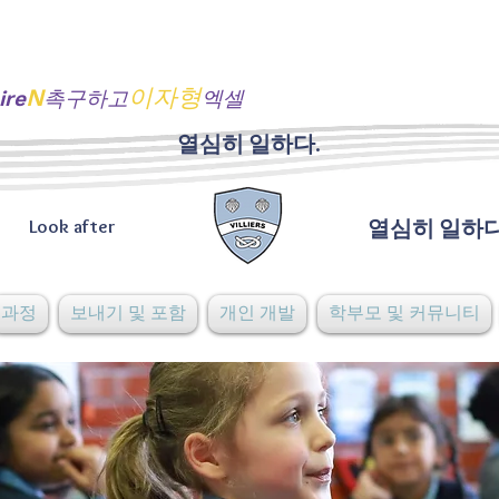
N
이자형
ire
촉구하고
엑셀
열심히 일하다.
Look after
열심히 일하다
과정
보내기 및 포함
개인 개발
학부모 및 커뮤니티