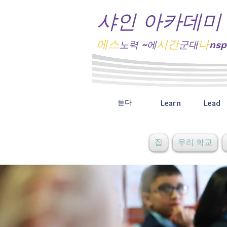
샤인 아카데미
에스
시간
나
노력
~에
군대
nsp
Learn
Lead
듣다
집
우리 학교