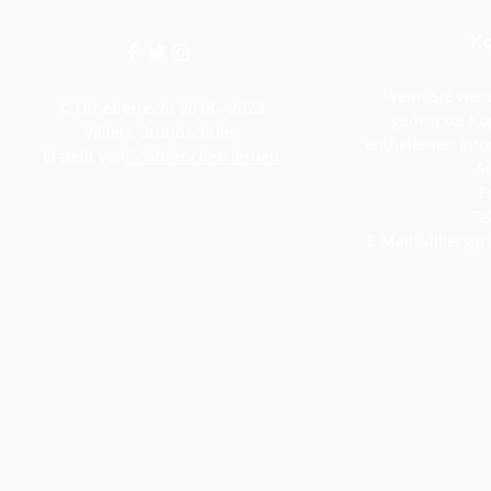
Ko
Wenn Sie weite
© Urheberrecht 2018 - 2023
gedruckte Kop
Villiers Grundschule.
enthaltenen Inf
Erstellt von
Eichhörnchen lernen
Si
F
Te
E-Mail:
villiers