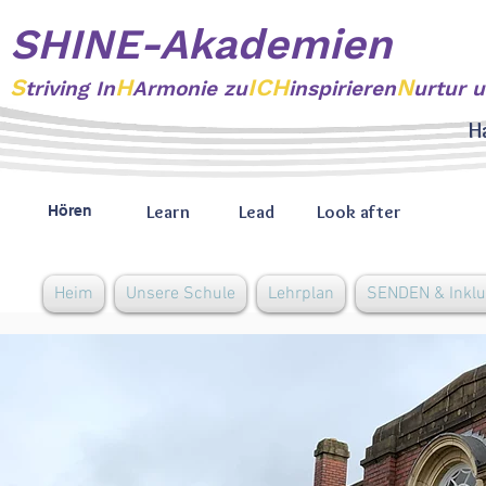
SHINE-Akademien
S
H
ICH
N
triving
In
Armonie zu
inspirieren
urtur 
H
Learn
Lead
Look after
Hören
Heim
Unsere Schule
Lehrplan
SENDEN & Inklu