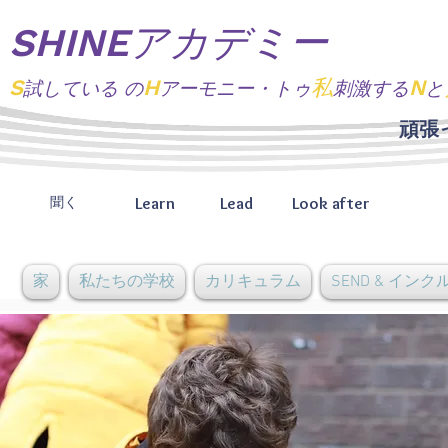
SHINEアカデミー
S
H
私
N
試している
の
アーモニー・トゥ
刺激する
と
頑張
Learn
Lead
Look after
聞く
家
私たちの学校
カリキュラム
SEND & イン
近