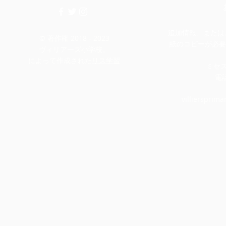
追加情報、またはこ
© 著作権 2018 - 2023
紙のコピーが必要
ヴィリアーズ小学校。
によって作成された
リス学習
ミセ
電話
villiersprim