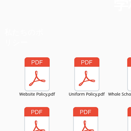
学
学
私たちのポ
私たちのポ
リシー
リシー
Website Policy.pdf
Website Policy.pdf
Uniform Policy.pdf
Uniform Policy.pdf
Whole Schoo
Whole Schoo