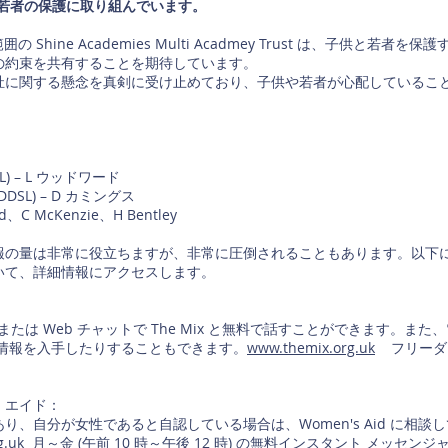
 は、子供と若者の保護に取り組んでいます。
とより広い範囲の Shine Academies Multi Acadmey Trust は
の約束を共有することを期待しています。
祉に関する懸念を真剣に受け止めており、子供や若者が心配しているこ
(DSL) – L ウッドワード
g (DDSL) – D カミングス
d、C McKenzie、H Bentley
報の量は非常に役立ちますが、非常に圧倒されることもあります。以下
いて、詳細情報にアクセスします。
または Web チャットで The Mix と無料で話すことができます。ま
細情報を入手したりすることもできます。
www.themix.org.uk
フリーダイヤル
・エイド：
り、自分が女性であると自認している場合は、Women's Aid に相
g.uk
月～金 (午前 10 時～午後 12 時) の無料インスタント メッセ