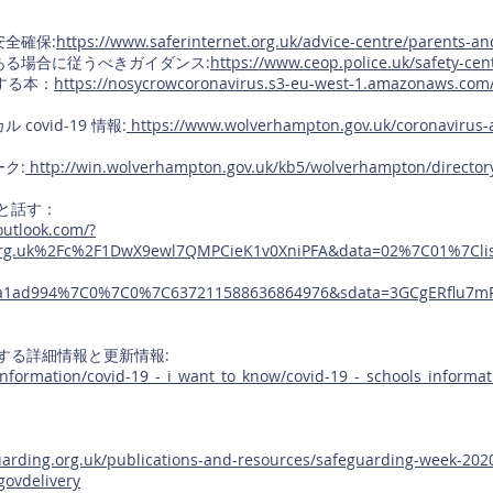
全確保:
https://www.saferinternet.org.uk/advice-centre/parents-a
る場合に従うべきガイダンス:
https://www.ceop.police.uk/safety-cen
する本：
https://nosycrowcoronavirus.s3-eu-west-1.amazonaws.com
ovid-19 情報:
https://www.wolverhampton.gov.uk/coronavirus-
ク:
http://win.wolverhampton.gov.uk/kb5/wolverhampton/directory
供と話す：
.outlook.com/?
org.uk%2Fc%2F1DwX9ewl7QMPCieK1v0XniPFA&data=02%7C01%7Clis
4a1ad994%7C0%7C0%7C637211588636864976&sdata=3GCgERflu7
に関する詳細情報と更新情報:
_information/covid-19_-_i_want_to_know/covid-19_-_schools_informat
rding.org.uk/publications-and-resources/safeguarding-week-202
ovdelivery