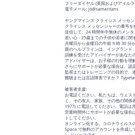
フリーダイヤル (英国およびアイルランド共和
電子メール: jo@samaritans
ヤングマインズ クライシス メッセン
クライシス メッセンジャーの番号を携
送信して、24 時間年中無休のメン
若い心 - 25歳までの子供や若者
月曜日から金曜日の午前 9 時 30 分か
親のヘルプラインは、イングランド
訓練を受けたアドバイザーがあなた
アドバイザーは、お子様の行動を理
さらにサポートが必要な場合は、認定
監視またはトレーニングの目的で、
難聴または言語障害ですか？ Typeta
被害者支援:
お電話ください。私たちは、ウェス
く、その友人、家族、その他の関係者も
1977) に電話してください。電話は
営業時間外にサポートが必要な場合は、サ
トしてください。
オンライン化する。コロナウイルスのパ
Space で無料のアカウントを作
ン リソースです。