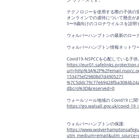
テクノロジーを使用する際の子供の安
オンラインでの虐待について懸念があ
5〜9歳向けのコロナウイルスを説明
ウォルバーハンプトンの最新のローカル c
ウォルバーハンプトン情報ネットワー
Covid19-NSPCCを心配している子
https://eur01.safelinks.protection
url=http%3A%2F%2Femail.nspcc.
153475ef29808d7d4905271
%7C5ddc79c77e69428fba3084b2
dbcro%3D&reserved=0
ウォールソール地域の Covid19 
https://go.walsall.gov.uk/covid-19
ウォルバーハンプトンの保護:
https://www.wolverhamptonsafegua
utm_medium=email&utm_source=g