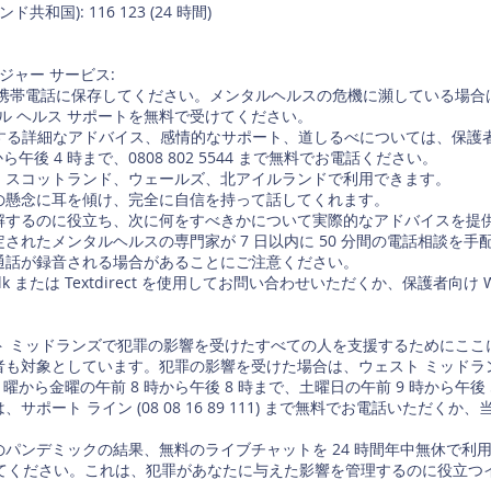
国): 116 123 (24 時間)
ジャー サービス:
帯電話に保存してください。メンタルヘルスの危機に瀕している場合は、YM
タル ヘルス サポートを無料で受けてください。
に関する詳細なアドバイス、感情的なサポート、道しるべについては、保
ら午後 4 時まで、0808 802 5544 まで無料でお電話ください。
、スコットランド、ウェールズ、北アイルランドで利用できます。
の懸念に耳を傾け、完全に自信を持って話してくれます。
解するのに役立ち、次に何をすべきかについて実際的なアドバイスを提
されたメンタルヘルスの専門家が 7 日以内に 50 分間の電話相談を手
通話が録音される場合があることにご注意ください。
lk または Textdirect を使用してお問い合わせいただくか、保護者向
ト ミッドランズで犯罪の影響を受けたすべての人を支援するためにここ
対象としています。犯罪の影響を受けた場合は、ウェスト ミッドランズの地
月曜から金曜の午前 8 時から午後 8 時まで、土曜日の午前 9 時から午後
ポート ライン (08 08 16 89 111) まで無料でお電話いただくか
ンデミックの結果、無料のライブチャットを 24 時間年中無休で利用できる
成してください。これは、犯罪があなたに与えた影響を管理するのに役立