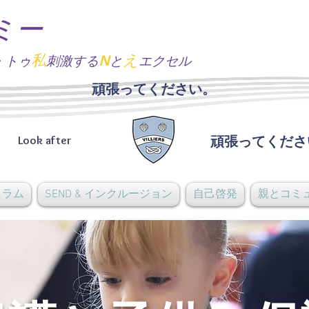
ミー
私
N
え
・トゥ
刺激する
と
エクセル
頑張ってください。
Look after
頑張ってくださ
ュラム
SEND & インクルージョン
自己啓発
親とコミ