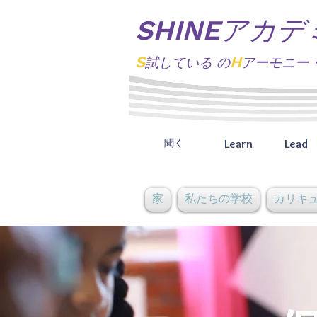
SHINEアカデ
S
H
試している
の
アーモニー
Learn
Lead
聞く
家
私たちの学校
カリキ