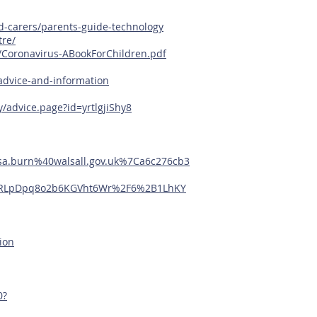
nd-carers/parents-guide-technology
tre/
/Coronavirus-ABookForChildren.pdf
advice-and-information
/advice.page?id=yrtlgjiShy8
a.burn%40walsall.gov.uk%7Ca6c276cb3
mRLpDpq8o2b6KGVht6Wr%2F6%2B1LhKY
ion
0?