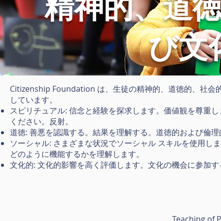
精神的、道
び文
Citizenship Foundation は、生徒の精神的、
しています。
スピリチュアル: 信念と経験を探求します。価値観を尊重
ください。反射。
道徳: 善悪を認識する。結果を理解する。道徳的および倫
ソーシャル: さまざまな状況でソーシャル スキルを使用
どのように機能するかを理解します。
文化的: 文化的影響を高く評価します。文化の機会に参加
Teaching of P