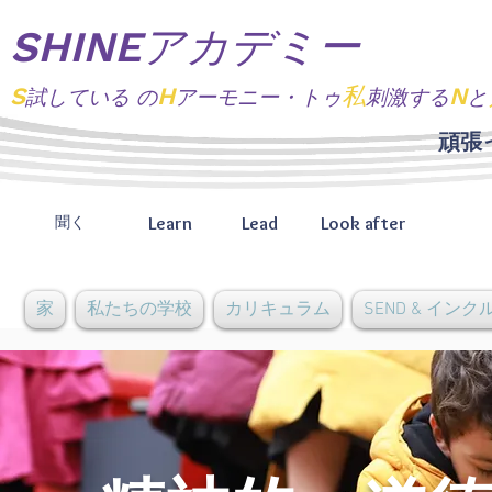
SHINEアカデミー
S
H
私
N
試している
の
アーモニー・トゥ
刺激する
と
頑張
Learn
Lead
Look after
聞く
家
私たちの学校
カリキュラム
SEND & イン