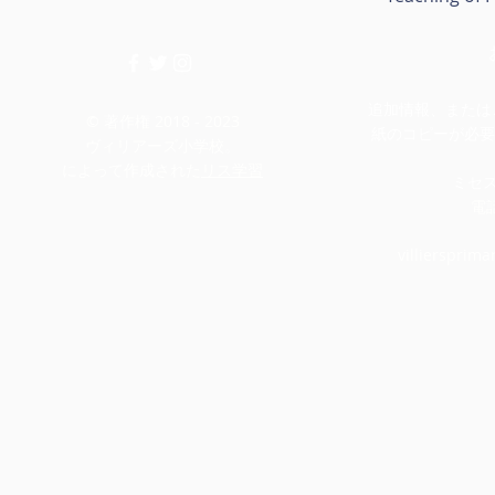
追加情報、またはこ
© 著作権 2018 - 2023
紙のコピーが必要
ヴィリアーズ小学校。
によって作成された
リス学習
ミセ
電話
villiersprim