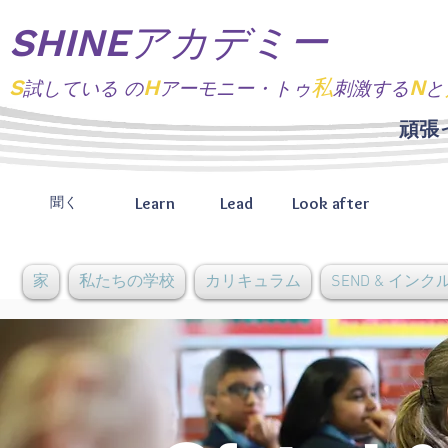
SHINEアカデミー
S
H
私
N
試している
の
アーモニー・トゥ
刺激する
と
頑張
Learn
Lead
Look after
聞く
家
私たちの学校
カリキュラム
SEND & イン