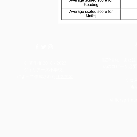
追加情報、またはこ
© 著作権 2018 - 2023
紙のコピーが必要
ヴィリアーズ小学校。
によって作成された
リス学習
ミセ
電話
villiersprim