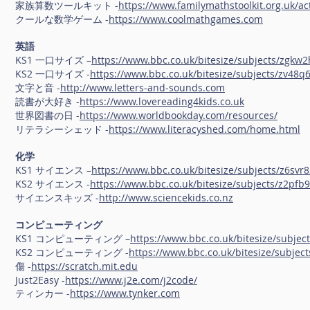
家族算数ツールキット -
https://www.familymathstoolkit.org.uk/act
クールな数学ゲーム -
https://www.coolmathgames.com
英語
KS1 一口サイズ –
https://www.bbc.co.uk/bitesize/subjects/zgkw2
KS2 一口サイズ -
https://www.bbc.co.uk/bitesize/subjects/zv48q6
文字と音 -
http://www.letters-and-sounds.com
読書が大好き -
https://www.lovereading4kids.co.uk
世界図書の日 -
https://www.worldbookday.com/resources/
リテラシーシェッド -
https://www.literacyshed.com/home.html
化学
KS1 サイエンス –
https://www.bbc.co.uk/bitesize/subjects/z6svr
KS2 サイエンス -
https://www.bbc.co.uk/bitesize/subjects/z2pfb
サイエンスキッズ -
http://www.sciencekids.co.nz
コンピューティング
KS1 コンピューティング –
https://www.bbc.co.uk/bitesize/subje
KS2 コンピューティング -
https://www.bbc.co.uk/bitesize/subject
傷 -
https://scratch.mit.edu
Just2Easy -
https://www.j2e.com/j2code/
ティンカー -
https://www.tynker.com