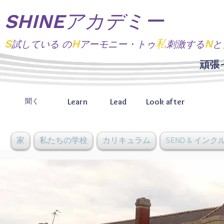
SHINEアカデミー
S
H
私
N
試している
の
アーモニー・トゥ
刺激する
と
頑張
Learn
Lead
Look after
聞く
家
私たちの学校
カリキュラム
SEND & イン