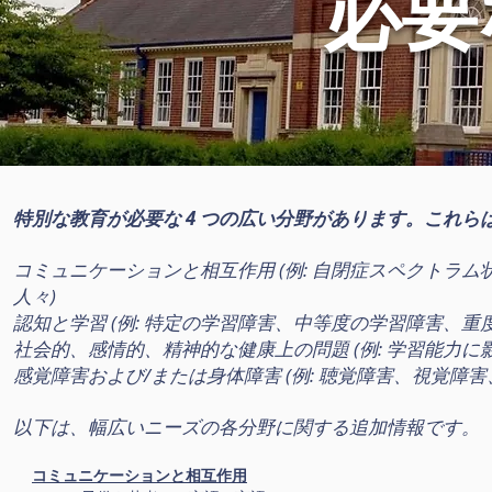
必要
特別な教育が必要な 4 つの広い分野があります。これら
コミュニケーションと相互作用 (例: 自閉症スペクトラ
人々)
認知と学習 (例: 特定の学習障害、中等度の学習障害、
社会的、感情的、精神的な健康上の問題 (例: 学習能力
感覚障害および/または身体障害 (例: 聴覚障害、視覚障
以下は、幅広いニーズの各分野に関する追加情報です。
コミュニケーションと相互作用