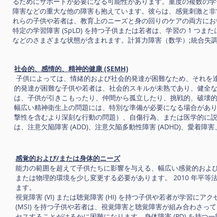
るためにサポートが必要になる可能性があります。重度の複数の学習障
障害などの重大な他の障害も抱えています。彼らは、感覚刺激と非
れらの子供や若者は、教育上のニーズと身の回りのケアの両方に
特定の学習障害 (SpLD) を持つ子供または若者は、学習の 1 
などのさまざまな状態が含まれます。計算力障害（数学）;統合失
社会的、感情的、精神的健康 (SEMH)
子供によっては、情緒的および社会的発達が困難なため、それを
的発達が困難な子供や若者は、社会的スキルが未熟であり、健全
は、子供が引きこもったり、仲間から孤立したり、挑戦的、破壊
幅広い精神衛生上の問題には、特別な準備が必要になる場合があ
撃性を含むより深刻な行動の問題）、自傷行為、または医学的に説
は、注意欠陥障害 (ADD)、注意欠陥多動性障害 (ADHD)、
感覚的および/または身体的ニーズ
能力の範囲を超えて子供たちに影響を与える、幅広い感覚的およ
または物理的環境を少し変更する必要があります。 2010 年平
ます。
視覚障害 (VI) または聴覚障害 (HI) を持つ子供や若者が学
(MSI) を持つ子供や若者は、視覚障害と聴覚障害が組み合わさ
セスすることがはるかに困難になります。身体障害 (PD) を持