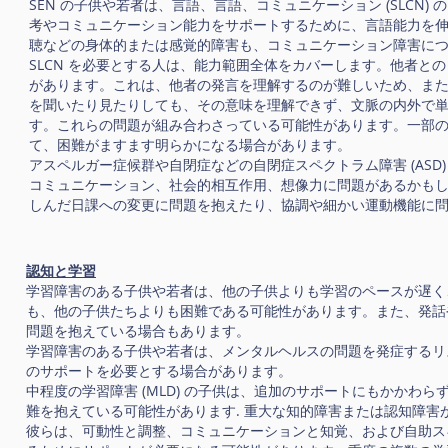
SEN の子供や若者は、言語、言語、コミュニケーション (SLCN
考やコミュニケーション能力をサポートするために、言語能力を伸ば
聴などの身体的または感覚的障害も、コミュニケーション障害に
SLCN を必要とする人は、能力範囲全体をカバーします。他者
があります。これは、他者の発言を理解するのが難しいため、ま
を聞いたり見たりしても、その意味を理解できず、文脈の内外で
す。これらの問題が組み合わさっている可能性があります。一部
て、困難がますます明らかになる場合があります。
アスペルガー症候群や自閉症などの自閉症スペクトラム障害 (AS
コミュニケーション、社会的相互作用、想像力に問題があるかも
しんだ日課への変更に問題を抱えたり、協調や細かい運動機能に
認知と学習
学習障害のある子供や若者は、他の子供よりも学習のペースが遅く
も、他の子供たちよりも困難である可能性があります。また、発話
問題を抱えている場合もあります。
学習障害のある子供や若者は、メンタルヘルスの問題を発症するリ
のサポートを必要とする場合があります。
中程度の学習障害 (MLD) の子供は、追加のサポートにもかか
難を抱えている可能性があります. 重大な知的障害または認知障
彼らは、可動性と調整、コミュニケーションと知覚、および自助スキ