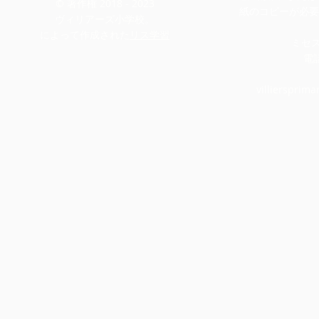
© 著作権 2018 - 2023
紙のコピーが必要
ヴィリアーズ小学校。
によって作成された
リス学習
ミセ
電話
villiersprim