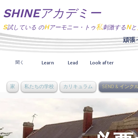
SHINEアカデミー
S
H
私
N
試している
の
アーモニー・トゥ
刺激する
と
頑張
Learn
Lead
Look after
聞く
家
私たちの学校
カリキュラム
SEND & イン