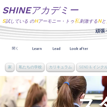
SHINEアカデミー
S
H
私
N
試している
の
アーモニー・トゥ
刺激する
と
頑張
Learn
Lead
Look after
聞く
家
私たちの学校
カリキュラム
SEND & イン
ス