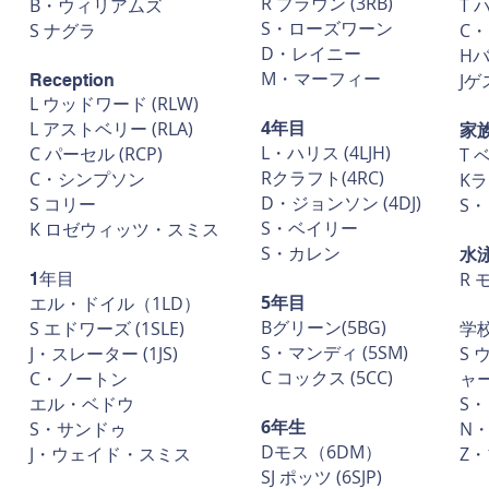
R ブラウン (3RB)
B・ウィリアムズ
T 
S・ローズワーン
S ナグラ
C
D・レイニー
H
M・マーフィー
Jゲ
Reception
L ウッドワード (RLW)
4年目
L アストベリー (RLA)
家
L・ハリス (4LJH)
C パーセル (RCP)
T 
Rクラフト(4RC)
C・シンプソン
K
D・ジョンソン (4DJ)
S コリー
S
S・ベイリー
K ロゼウィッツ・スミス
S・カレン
水
R 
1年目
5年目
エル・ドイル（1LD）
Bグリーン(5BG)
S エドワーズ (1SLE)
学
S・マンディ (5SM)
J・スレーター (1JS)
S
C コックス (5CC)
C・ノートン
ャー
エル・ベドウ
S
6年生
S・サンドゥ
N
Dモス（6DM）
J・ウェイド・スミス
Z
SJ ポッツ (6SJP)