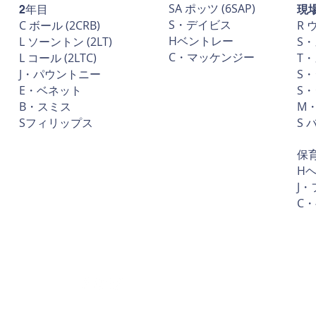
SA ポッツ (6SAP)
現
2年目
S・デイビス
C ボール (2CRB)
R 
Hベントレー
L ソーントン (2LT)
S
C・マッケンジー
L コール (2LTC)
T
J・パウントニー
S
E・ベネット
S
B・スミス
M
Sフィリップス
S
保
H
J
C
追加情報、またはこ