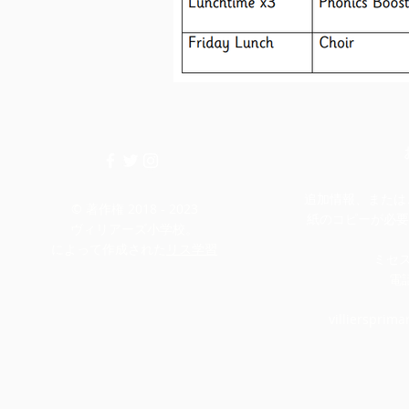
追加情報、またはこ
© 著作権 2018 - 2023
紙のコピーが必要
ヴィリアーズ小学校。
によって作成された
リス学習
ミセ
電話
villiersprim