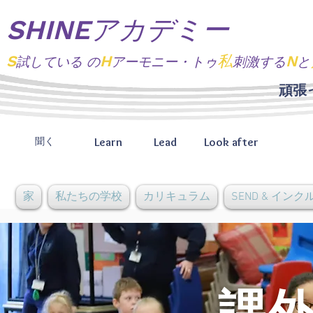
SHINEアカデミー
S
H
私
N
試している
の
アーモニー・トゥ
刺激する
と
頑張
Learn
Lead
Look after
聞く
家
私たちの学校
カリキュラム
SEND & イン
課