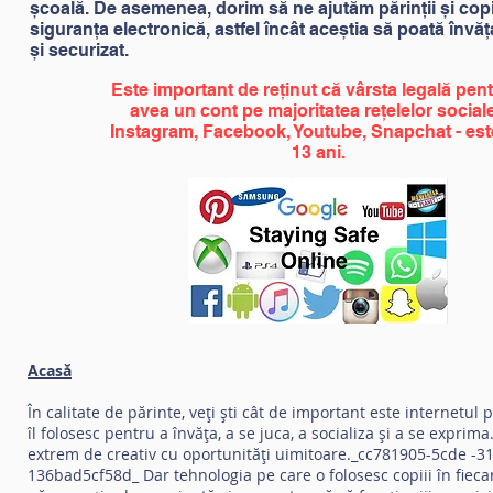
școală. De asemenea, dorim să ne ajutăm părinții și copi
siguranța electronică, astfel încât aceștia să poată învăț
și securizat.
Este important de reținut că vârsta legală pent
avea un cont pe majoritatea rețelelor sociale
Instagram, Facebook, Youtube, Snapchat - est
13 ani.
Acasă
În calitate de părinte, veți ști cât de important este internetul p
îl folosesc pentru a învăța, a se juca, a socializa și a se exprima
extrem de creativ cu oportunități uimitoare._cc781905-5cde -3
136bad5cf58d_ Dar tehnologia pe care o folosesc copiii în fieca