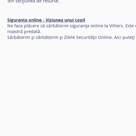
din secțiunea de resurse.
Siguranța online - Viziunea unui copil
Ne face plăcere să sărbătorim siguranța online la Villiers. Est
noastră predată.
Sărbătorim și sărbătorim și Zilele Securității Online. Aici put