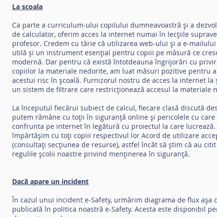
La scoala
Ca parte a curriculum-ului copilului dumneavoastră și a dezvoltă
de calculator, oferim acces la internet numai în lecțiile supra
profesor. Credem cu tărie că utilizarea web-ului și a e-mailulu
utilă și un instrument esențial pentru copiii pe măsură ce cres
modernă. Dar pentru că există întotdeauna îngrijorări cu privir
copiilor la materiale nedorite, am luat măsuri pozitive pentru a
acestui risc în școală. Furnizorul nostru de acces la internet l
un sistem de filtrare care restricționează accesul la materiale
La începutul fiecărui subiect de calcul, fiecare clasă discută d
putem rămâne cu toții în siguranță online și pericolele cu car
confrunta pe internet în legătură cu proiectul la care lucreaz
împărtășim cu toți copiii respectivul lor Acord de utilizare acce
(consultați secțiunea de resurse), astfel încât să știm că au citit
regulile școlii noastre privind menținerea în siguranță.
Dacă apare un incident
În cazul unui incident e-Safety, urmărim diagrama de flux așa
publicată în politica noastră e-Safety. Acesta este disponibil pe