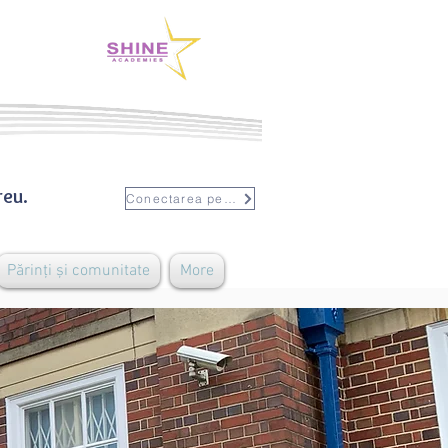
reu.
Conectarea personalului
Părinți și comunitate
More