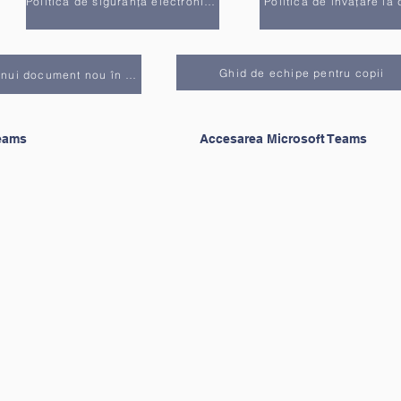
Politica de siguranță electronică
Politica de învățare la 
Ghid de echipe pentru copii
Ghid pentru crearea unui document nou în Teams
Teams
Accesarea Microsoft Teams