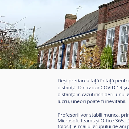
Deși predarea față în față pentr
distanță. Din cauza COVID-19 și a 
distanță în cazul închiderii unui
lucru, uneori poate fi inevitabil.
Profesorii vor stabili munca, pri
Microsoft Teams și Office 365. D
folosiți e-mailul grupului de an