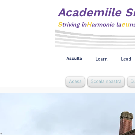
Academiile 
S
H
eu
triving
în
armonie la
n
Learn
Lead
Asculta
Acasă
Școala noastră
C