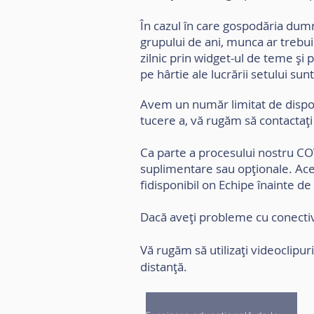
În cazul în care gospodăria dum
grupului de ani, munca ar trebui
zilnic prin widget-ul de teme și
pe hârtie ale lucrării setului sunt
Avem un număr limitat de dispo
tu
cere
a, vă rugăm să contactați 
Ca parte a procesului nostru C
suplimentare sau opționale. Ace
fi
disponibil
on Echipe înainte de 
Dacă aveți probleme cu conectiv
Vă rugăm să utilizați videoclipur
distanță.