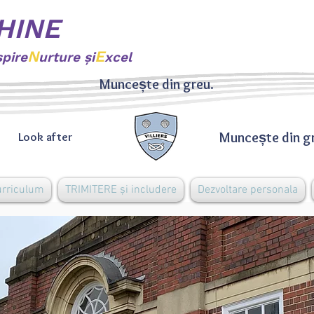
SHINE
N
E
spire
urture şi
xcel
Muncește din greu.
Muncește din g
Look after
urriculum
TRIMITERE și includere
Dezvoltare personala