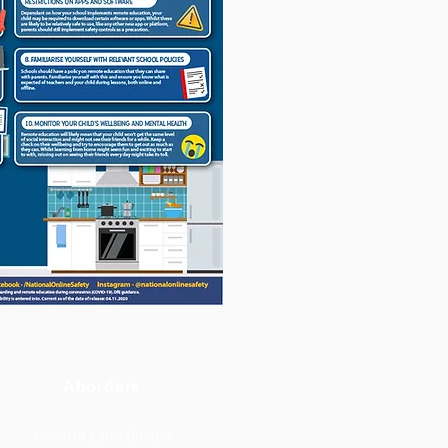
Abordare
Mândră Lane Bilston