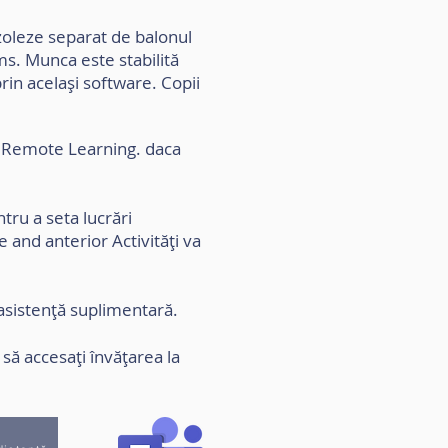
zoleze separat de balonul
ms. Munca este stabilită
rin același software. Copii
a Remote Learning. daca
tru a seta lucrări
e
and
anterior
Activități
va
asistență suplimentară.
 să accesați învățarea la