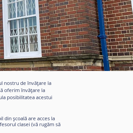
l nostru de învățare la
să oferim învățare la
ula posibilitatea acestui
l din școală are acces la
fesorul clasei (vă rugăm să