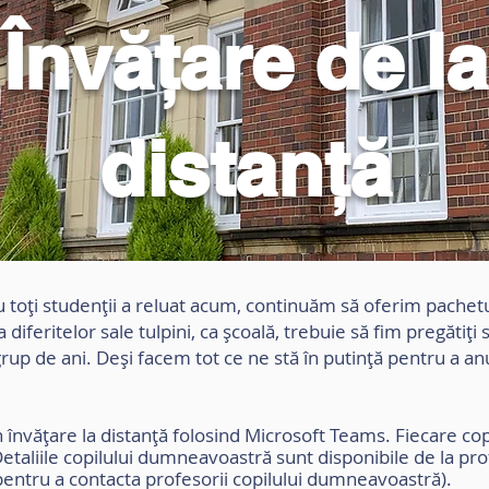
Învățare de la
distanță
u toți studenții a reluat acum, continuăm să oferim pachetu
diferitelor sale tulpini, ca școală, trebuie să fim pregătiți 
 grup de ani. Deși facem tot ce ne stă în putință pentru a an
n învățare la distanță folosind Microsoft Teams. Fiecare copi
etaliile copilului dumneavoastră sunt disponibile de la pro
i pentru a contacta profesorii copilului dumneavoastră).