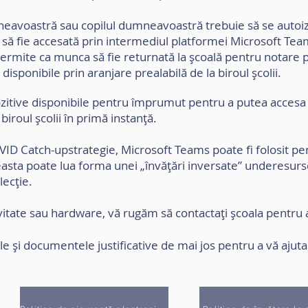
neavoastră sau copilul dumneavoastră trebuie să se autoi
 să fie accesată prin intermediul platformei Microsoft Tea
 permite ca munca să fie returnată la școală pentru notare p
 disponibile prin aranjare prealabilă de la biroul școlii.
zitive disponibile pentru împrumut pentru a putea acces
biroul școlii în primă instanță.
OVID Catch-up
strategie
, Microsoft Teams poate fi folosit pen
asta poate lua forma unei „învățări inversate” unde
resurs
lecție.
itate sau hardware, vă rugăm să contactați școala pentru 
ile și documentele justificative de mai jos pentru a vă ajuta