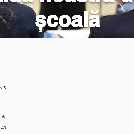
școală
:45
:50
:45