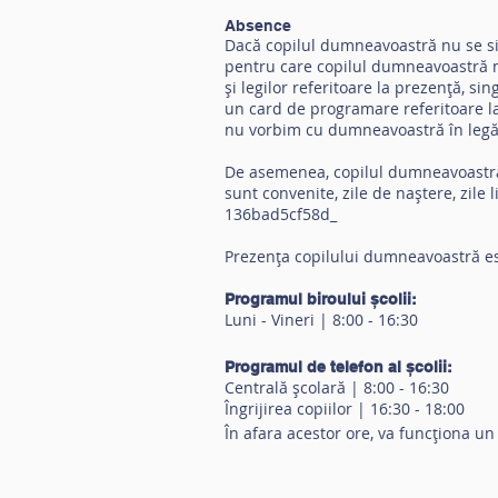
Absence
Dacă copilul dumneavoastră nu se si
pentru care copilul dumneavoastră n
și legilor referitoare la prezență, 
un card de programare referitoare la
nu vorbim cu dumneavoastră în legăt
De asemenea, copilul dumneavoastră 
sunt convenite, zile de naștere, zil
136bad5cf58d_
Prezența copilului dumneavoastră es
Programul biroului școlii:
Luni - Vineri | 8:00 - 16:30
Programul de telefon al școlii:
Centrală școlară | 8:00 - 16:30
Îngrijirea copiilor | 16:30 - 18:00
În afara acestor ore, va funcționa u