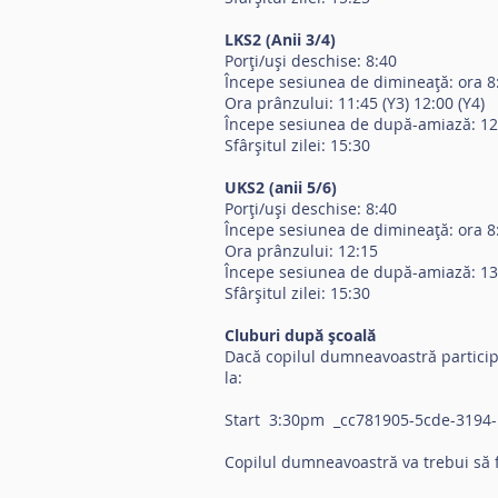
LKS2 (Anii 3/4)
Porți/uși deschise: 8:40
Începe sesiunea de dimineață: ora 8
Ora prânzului: 11:45 (Y3) 12:00 (Y4)
Începe sesiunea de după-amiază: 12:4
Sfârșitul zilei: 15:30
UKS2 (anii 5/6)
Porți/uși deschise: 8:40
Începe sesiunea de dimineață: ora 8
Ora prânzului: 12:15
Începe sesiunea de după-amiază: 13
Sfârșitul zilei: 15:30
Cluburi după școală
Dacă copilul dumneavoastră participă
la:
Start 3:30pm _cc781905-5cde-3194
Copilul dumneavoastră va trebui să 