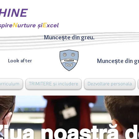
SHINE
N
E
spire
urture şi
xcel
Muncește din greu.
Muncește din g
Look after
urriculum
TRIMITERE și includere
Dezvoltare personala
Ziua noastră 