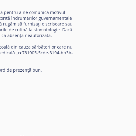
nță pentru a ne comunica motivul
atorită îndrumărilor guvernamentale
ă rugăm să furnizați o scrisoare sau
ile de rutină la stomatologie. Dacă
 ca absență neautorizată.
oală din cauza sărbătorilor care nu
e medicală._cc781905-5cde-3194-bb3b-
cord de prezență bun.