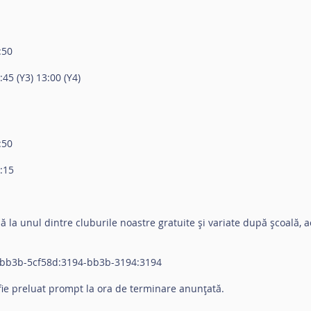
:50
5 (Y3) 13:00 (Y4)
:50
:15
 la unul dintre cluburile noastre gratuite și variate după școală, a
-bb3b-5cf58d:3194-bb3b-3194:3194
fie preluat prompt la ora de terminare anunțată.