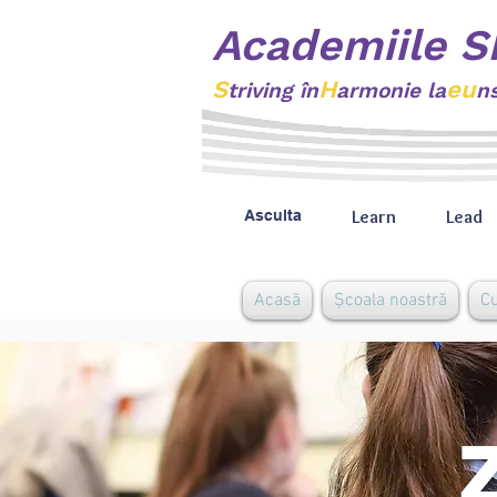
Academiile 
S
H
eu
triving
în
armonie la
n
Learn
Lead
Asculta
Acasă
Școala noastră
C