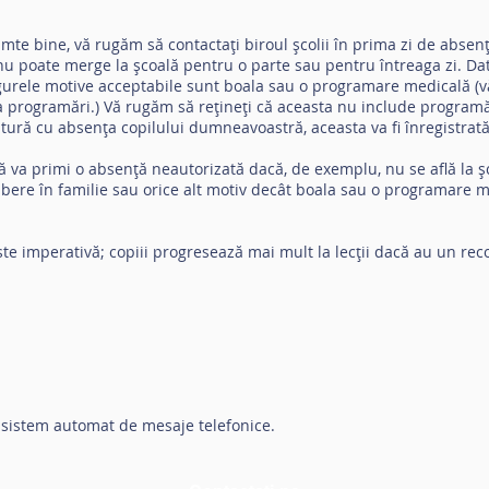
mte bine, vă rugăm să contactați biroul școlii în prima zi de abse
u poate merge la școală pentru o parte sau pentru întreaga zi. D
singurele motive acceptabile sunt boala sau o programare medicală (v
 programări.) Vă rugăm să rețineți că aceasta nu include programăr
ură cu absența copilului dumneavoastră, aceasta va fi înregistrată
va primi o absență neautorizată dacă, de exemplu, nu se află la șc
e libere în familie sau orice alt motiv decât boala sau o programar
te imperativă; copiii progresează mai mult la lecții dacă au un re
n sistem automat de mesaje telefonice.