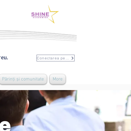
reu.
Conectarea personalului
Părinți și comunitate
More
de