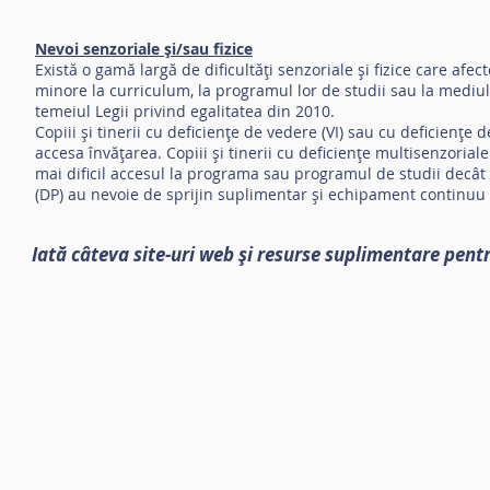
Nevoi senzoriale și/sau fizice
Există o gamă largă de dificultăți senzoriale și fizice care afec
minore la curriculum, la programul lor de studii sau la mediul 
temeiul Legii privind egalitatea din 2010.
Copiii și tinerii cu deficiențe de vedere (VI) sau cu deficiențe
accesa învățarea. Copiii și tinerii cu deficiențe multisenzorial
mai dificil accesul la programa sau programul de studii decât cei
(DP) au nevoie de sprijin suplimentar și echipament continuu p
Iată câteva site-uri web și resurse suplimentare pentr