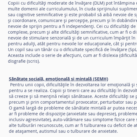
Copiii cu dificultăți moderate de învățare (DLM) pot întâmpina di
multe domenii ale curriculumului, în ciuda sprijinului suplimenta
sau cognitive semnificative și este probabil să aibă nevoie de sp
și coordonare, comunicare și percepție, precum și în dobândirea a
nevoie de sprijin pentru a fi independenți. Cei cu dificultăți de
complexe, precum și alte dificultăți semnificative, cum ar fi o di
nevoie de stimulare senzorială și de un curriculum împărțit în pa
pentru adulți, atât pentru nevoile lor educaționale, cât și pent
Un copil sau un tânăr cu o dificultate specifică de învățare (Sp
Aceasta include o serie de afecțiuni, cum ar fi dislexia (dificultă
disgrafie (scris).
Sănătate socială, emoțională și mintală (SEMH)
Pentru unii copii, dificultățile în dezvoltarea lor emoțională ș
pentru a se realiza. Copiii și tinerii care au dificultăți în dezvo
să creeze și să mențină relații sănătoase. Aceste dificultăți se 
precum și prin comportamentul provocator, perturbator sau 
O gamă largă de probleme de sănătate mintală ar putea necesi
ar fi probleme de dispoziție (anxietate sau depresie), proble
inclusiv agresivitate), auto-vătămare sau simptome fizice care 
alte tulburări recunoscute, cum ar fi tulburarea cu deficit de a
de atașament, autismul sau o tulburare de anxietate.