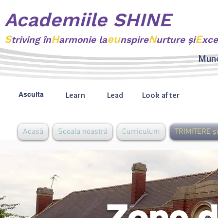
Academiile SHINE
S
H
eu
N
E
triving
în
armonie la
nspire
urture şi
xce
Munc
Learn
Lead
Look after
Asculta
Acasă
Școala noastră
Curriculum
TRIMITERE și
Zone d