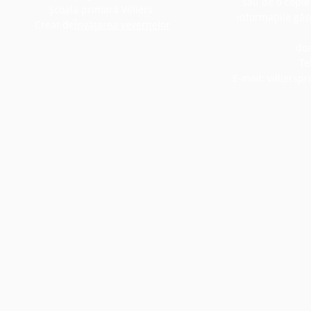
sau de o copie 
Școala primară Villiers.
informațiile găs
Creat de
Învățarea veverițelor
do
Te
E-mail:
villiers