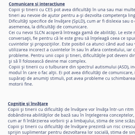
Comunicare și interacțiune
Copiii și tinerii cu CES pot avea dificultăți în una sau mai mult
tineri au nevoie de ajutor pentru a-și dezvolta competența ling
Dificultăți specifice de învățare (SpLD), cum ar fi dislexia sau 
asemenea, la dificultăți de comunicare.
Cei cu nevoi SLCN acoperă întreaga gamă de abilități. Le este ma
conversații, fie pentru că le este greu să înțeleagă ceea ce spun 
cuvintelor și propozițiilor. Este posibil ca atunci când aud sau
utilizarea incorect a cuvintelor în sau în afara contextului, ia
probleme. Pentru unii copii și tineri, dificultățile pot deveni 
și să îl folosească devine mai complex.
Copiii și tinerii cu o tulburare din spectrul autismului (ASD), i
modul în care o fac alții. Ei pot avea dificultăți de comunicare, 
supărați de anumiți stimuli, pot avea probleme cu schimbarea ru
motorii fine.
Cogniție și învățare
Copiii și tinerii cu dificultăți de învățare vor învăța într-un ritm
dobândirea abilităților de bază sau în înțelegerea conceptelor, c
cum ar fi întârzierea vorbirii și a limbajului, stima de sine scă
Copiii și tinerii cu dificultăți de învățare prezintă un risc cre
sprijin suplimentar pentru dezvoltarea lor socială, stima de s