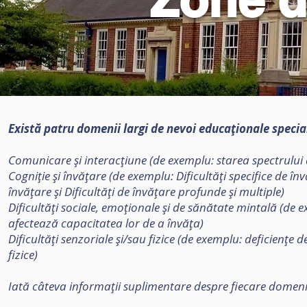
Există patru domenii largi de nevoi educaționale specia
Comunicare și interacțiune (de exemplu: starea spectrului a
Cogniție și învățare (de exemplu: Dificultăți specifice de în
învățare și Dificultăți de învățare profunde și multiple)
Dificultăți sociale, emoționale și de sănătate mintală (de
afectează capacitatea lor de a învăța)
Dificultăți senzoriale și/sau fizice (de exemplu: deficiențe d
fizice)
Iată câteva informații suplimentare despre fiecare domeni