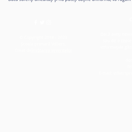
C
Dacă aveți nevo
© Copyright 2018 - 2023
sau de o copie 
Școala primară Villiers.
informațiile găs
Creat de
Învățarea veverițelor
do
Te
E-mail:
villiers