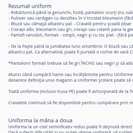
Rezumat uniform
- Robă/tunică până la genunchi, fustă, pantaloni scurți (nu su
- Pulover sau cardigan cu decolteu în V tricotat bleumarin (făr
- Bluză sau cămașă albastru pal – Cravată pentru școală (doar 
- Ciorapi albi, bleumarin sau gri, ciorapi sau colanti pana la g
- Pantofi sensibili, formali - simpli, negri și cu toc plat - (fără 
- De la Paște până la jumătatea lunii octombrie: O bluză sau c
albastru pal. Ca alternativă, poate fi purtată o rochie de vară
*Pantalonii formali trebuie să fie gri ÎNCHIS sau negri și să ai
Atunci când cumpără haine sau încălțăminte pentru Uniforme școla
deoarece definiția unui magazin a Uniformei școlare poate să n
Toată uniforma (inclusiv trusa PE) poate fi achiziționată de la 
Cravatele continuă să fie disponibile pentru cumpărare prin int
Uniforma la mâna a doua
Uniforma la un cost semnificativ redus poate fi obținută direct 
Dacă suferiți dificultăți și nu puteți obține uniformă, vă rugăm