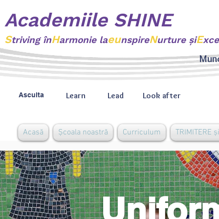
Academiile SHINE
S
H
eu
N
E
triving
în
armonie la
nspire
urture şi
xce
Munc
Learn
Lead
Look after
Asculta
Acasă
Școala noastră
Curriculum
TRIMITERE și
Unifor