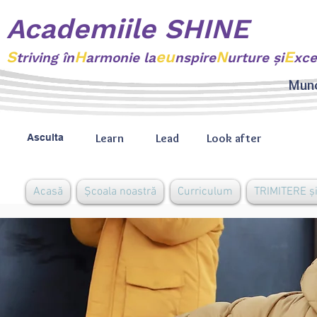
Academiile SHINE
S
H
eu
N
E
triving
în
armonie la
nspire
urture şi
xce
Munc
Learn
Lead
Look after
Asculta
Acasă
Școala noastră
Curriculum
TRIMITERE și