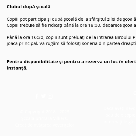
Clubul după școală
Copiii pot participa și după școală de la sfârșitul zilei de școa
Copiii trebuie să fie ridicați până la ora 18:00, deoarece școal
Până la ora 16:30, copiii sunt preluați de la intrarea Biroului
joacă principal. Vă rugăm să folosiți soneria din partea dreaptă
Pentru disponibilitate și pentru a rezerva un loc în ofer
instanță.
C
Dacă aveți nevo
© Copyright 2018 - 2023
sau de o copie 
Școala primară Villiers.
informațiile găs
Creat de
Învățarea veverițelor
do