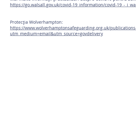
https://go.walsall.gov.uk/covid-19_information/covid-19_-_i_
Protecția Wolverhampton:
https://www.wolverhamptonsafeguarding.org.uk/publications
utm_medium=email&utm_source=govdelivery
C
Dacă aveți nevo
© Copyright 2018 - 2023
sau de o copie 
Școala primară Villiers.
informațiile găs
Creat de
Învățarea veverițelor
do
Te
E-mail:
villiers