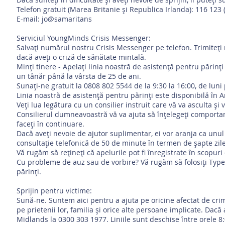
Telefon gratuit (Marea Britanie și Republica Irlanda): 116 123 
E-mail: jo@samaritans
Serviciul YoungMinds Crisis Messenger:
Salvați numărul nostru Crisis Messenger pe telefon. Trimiteți
dacă aveți o criză de sănătate mintală.
Minți tinere - Apelați linia noastră de asistență pentru părinț
un tânăr până la vârsta de 25 de ani.
Sunați-ne gratuit la 0808 802 5544 de la 9:30 la 16:00, de luni
Linia noastră de asistență pentru părinți este disponibilă în An
Veți lua legătura cu un consilier instruit care vă va asculta și
Consilierul dumneavoastră vă va ajuta să înțelegeți comportam
faceți în continuare.
Dacă aveți nevoie de ajutor suplimentar, ei vor aranja ca unul 
consultație telefonică de 50 de minute în termen de șapte zile
Vă rugăm să rețineți că apelurile pot fi înregistrate în scopuri
Cu probleme de auz sau de vorbire? Vă rugăm să folosiți Typet
părinți.
Sprijin pentru victime:
Sună-ne. Suntem aici pentru a ajuta pe oricine afectat de cri
pe prietenii lor, familia și orice alte persoane implicate. Dacă 
Midlands la 0300 303 1977. Liniile sunt deschise între orele 8: