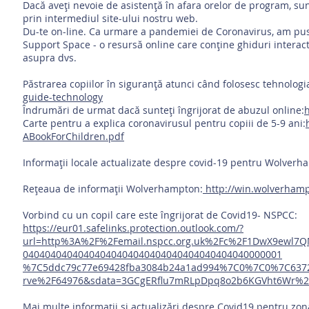
Dacă aveți nevoie de asistență în afara orelor de program, suna
prin intermediul site-ului nostru web.
Du-te on-line. Ca urmare a pandemiei de Coronavirus, am pus la
Support Space - o resursă online care conține ghiduri interact
asupra dvs.
Păstrarea copiilor în siguranță atunci când folosesc tehnologi
guide-technology
Îndrumări de urmat dacă sunteți îngrijorat de abuzul online:
h
Carte pentru a explica coronavirusul pentru copiii de 5-9 ani:
ABookForChildren.pdf
Informații locale actualizate despre covid-19 pentru Wolverh
Rețeaua de informații Wolverhampton:
http://win.wolverhamp
Vorbind cu un copil care este îngrijorat de Covid19- NSPCC:
https://eur01.safelinks.protection.outlook.com/?
url=http%3A%2F%2Femail.nspcc.org.uk%2Fc%2F1DwX9ewl7QM
04040404040404040404040404040404040404040000001
%7C5ddc79c77e69428fba3084b24a1ad994%7C0%7C0%7C637
rve%2F64976&sdata=3GCgERflu7mRLpDpq8o2b6KGVht6Wr%
Mai multe informații și actualizări despre Covid19 pentru zon