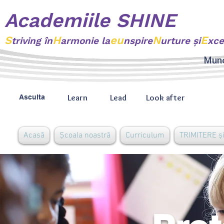
Academiile SHINE
S
H
eu
N
E
triving
în
armonie la
nspire
urture şi
xce
Munc
Learn
Lead
Look after
Asculta
Acasă
Școala noastră
Curriculum
TRIMITERE și