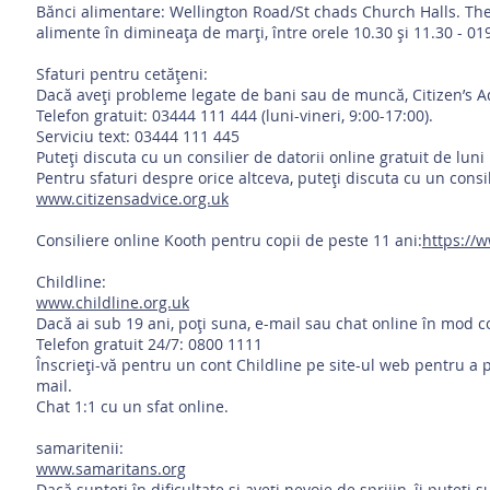
Bănci alimentare: Wellington Road/St chads Church Halls. 
alimente în dimineața de marți, între orele 10.30 și 11.30 - 0
Sfaturi pentru cetățeni:
Dacă aveți probleme legate de bani sau de muncă, Citizen’s A
Telefon gratuit: 03444 111 444 (luni-vineri, 9:00-17:00).
Serviciu text: 03444 111 445
Puteți discuta cu un consilier de datorii online gratuit de luni 
Pentru sfaturi despre orice altceva, puteți discuta cu un consil
www.citizensadvice.org.uk
Consiliere online Kooth pentru copii de peste 11 ani:
https://
Childline:
www.childline.org.uk
Dacă ai sub 19 ani, poți suna, e-mail sau chat online în mod 
Telefon gratuit 24/7: 0800 1111
Înscrieți-vă pentru un cont Childline pe site-ul web pentru a p
mail.
Chat 1:1 cu un sfat online.
samaritenii:
www.samaritans.org
Dacă sunteți în dificultate și aveți nevoie de sprijin, îi puteți