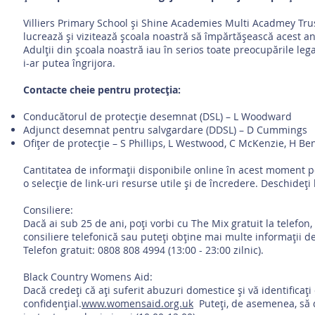
Villiers Primary School și Shine Academies Multi Acadmey Trust 
lucrează și vizitează școala noastră să împărtășească acest a
Adulții din școala noastră iau în serios toate preocupările leg
i-ar putea îngrijora.
Contacte cheie pentru protecția:
Conducătorul de protecție desemnat (DSL) – L Woodward
Adjunct desemnat pentru salvgardare (DDSL) – D Cummings
Ofițer de protecție – S Phillips, L Westwood, C McKenzie, H Be
Cantitatea de informații disponibile online în acest moment po
o selecție de link-uri resurse utile și de încredere. Deschideți
Consiliere:
Dacă ai sub 25 de ani, poți vorbi cu The Mix gratuit la telefon
consiliere telefonică sau puteți obține mai multe informații de
Telefon gratuit: 0808 808 4994 (13:00 - 23:00 zilnic).
Black Country Womens Aid:
Dacă credeți că ați suferit abuzuri domestice și vă identificaț
confidențial.
www.womensaid.org.uk
Puteți, de asemenea, să d