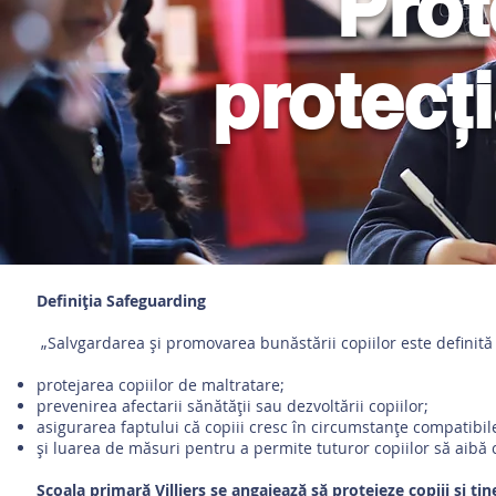
Prot
protecți
Definiţia Safeguarding
„Salvgardarea și promovarea bunăstării copiilor este definită
protejarea copiilor de maltratare;
prevenirea afectarii sănătății sau dezvoltării copiilor;
asigurarea faptului că copiii cresc în circumstanțe compatibile 
și luarea de măsuri pentru a permite tuturor copiilor să aibă 
Școala primară Villiers se angajează să protejeze copiii și tine