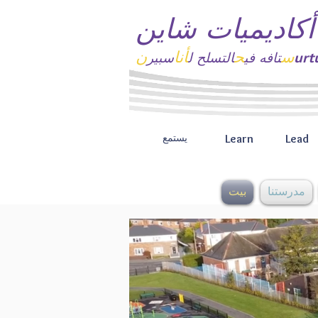
أكاديميات شاين
س
ح
أنا
ن
تافه
في
التسلح ل
سبير
Learn
Lead
يستمع
مدرستنا
بيت