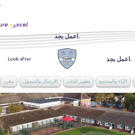
ه
xcel
urture و
اعمل بجد.
اعمل بجد.
Look after
الآباء والمجتمع
تطوير الذات
الإرسال والشمول
مقرر