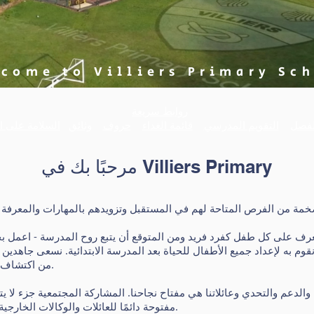
come to Villiers Primary Sc
روابط سريعة
الفصل
التقويم المدرسي
قائمة الغداء
حروف
وثائق
السلامة على ال
مرحبًا بك في Villiers Primary
رف على كل طفل كفرد فريد ومن المتوقع أن يتبع روح المدرسة - اعمل بجد. كن طيبا. نحتفل بال
قوم به لإعداد جميع الأطفال للحياة بعد المدرسة الابتدائية. نسعى جاهدين
من اكتشاف المواهب والمهارات والعواطف الجديدة.
مفتوحة دائمًا للعائلات والوكالات الخارجية والمهنيين الآخرين ومجموعات المجتمع.