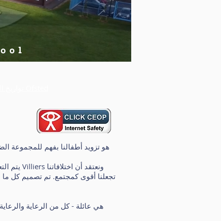
hool
تقرير Ofsted
تواريخ 
يتم التع
تجعلنا أقوى كمجتمع. تم تصميم كل ما ن