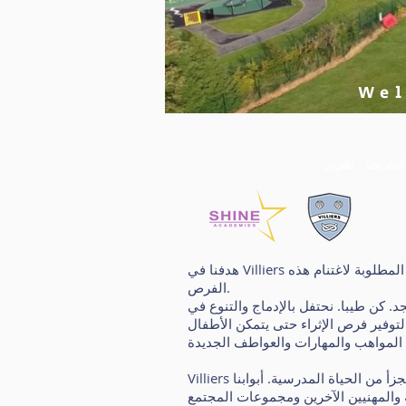
Wel
إنترنت
هدفنا في Villiers هو تزويد أطفالنا بفهم للمجموعة الضخمة من الفرص المتاحة لهم في المستقبل وتزويدهم بالمهارات والمعرفة المطلوبة لاغتنام هذه
الفرص.
إدماج والتنوع في Villiers ونعتقد أن اختلافاتنا
 لتوفير فرص الإثراء حتى يتمكن الأطفال
Villiers هي عائلة - كل من الرعاية والرعاية والدعم والتحدي وعائلاتنا هي مفتاح نجاحنا. المشاركة المجتمعية جزء لا يتجزأ من الحياة المدرسية. أبوابنا