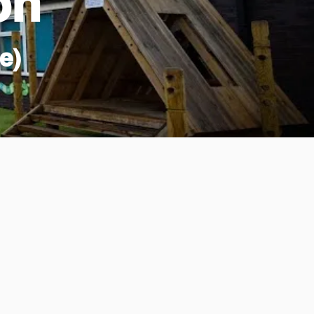
ion
e)