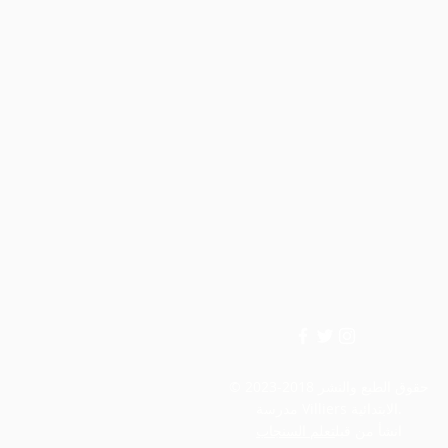
© حقوق الطبع والنشر 2018-2023
مدرسة Villiers الابتدائية.
انشأ من قبل
تعلم السنجاب