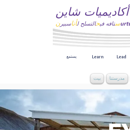
أكاديميات شاين
س
ح
أنا
ن
تافه
في
التسلح ل
سبير
Learn
Lead
يستمع
مدرستنا
بيت