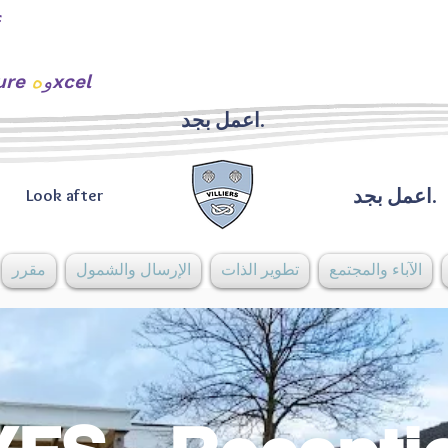
ه
xcel
urture و
اعمل بجد.
اعمل بجد.
Look after
الآباء والمجتمع
تطوير الذات
الإرسال والشمول
مقرر