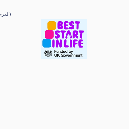
EYFS (المرحلة التأسيسية للسنوات المبكرة)