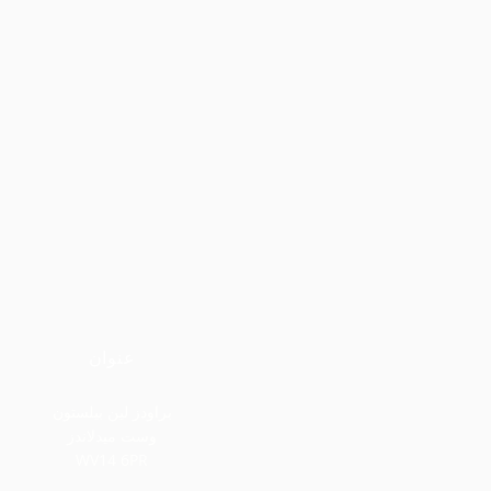
عنوان
براودز لين بيلستون
وست ميدلاندز
WV14 6PR