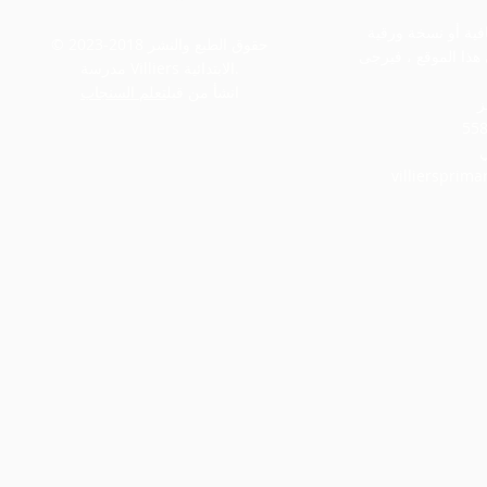
إذا كنت بحاجة إلى أي معلومات إضافية أو نسخة ورقية
© حقوق الطبع والنشر 2018-2023
هذا الموقع ، فيرجى
مدرسة Villiers الابتدائية.
انشأ من قبل
تعلم السنجاب
ز
villiersprim