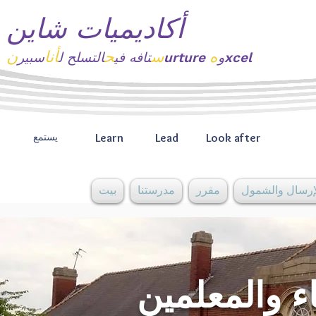
أكاديميات شاين
ه
س
ح
أنا
ن
xcel
urture و
تافه
في
التسلح ل
سبير
Learn
Lead
Look after
يستمع
إرسال والشمول
مقرر
مدرستنا
بيت