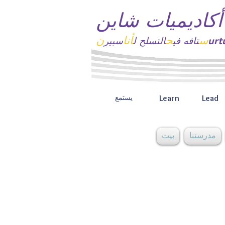
أكاديميات شاين
س
ح
أنا
ن
تافه
في
التسلح ل
سبير
Learn
Lead
يستمع
مدرستنا
بيت