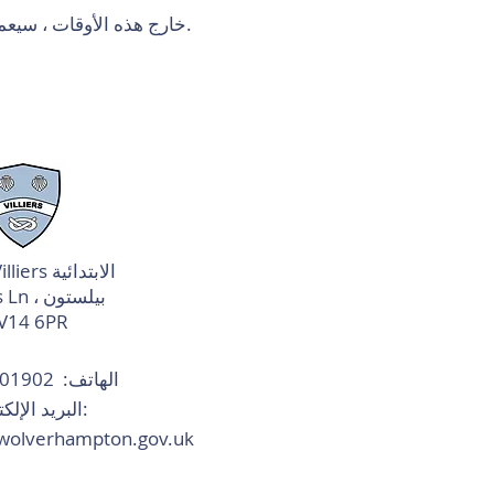
خارج هذه الأوقات ، سيعمل نظام رسائل الرد الآلي.
مدرسة Villiers الابتدائية
Prouds Ln ، بيلستون
V14 6PR
الهاتف:
01902 558993
البريد الإلكتروني:
@wolverhampton.gov.uk