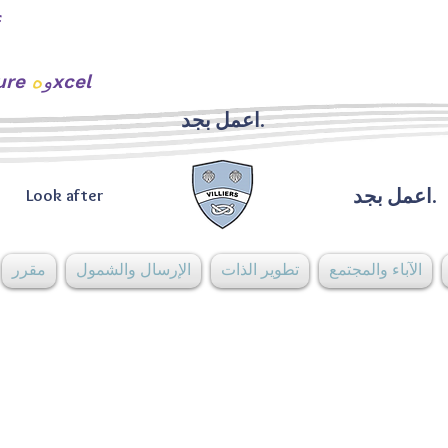
ه
xcel
urture و
اعمل بجد.
اعمل بجد.
Look after
الآباء والمجتمع
تطوير الذات
الإرسال والشمول
مقرر