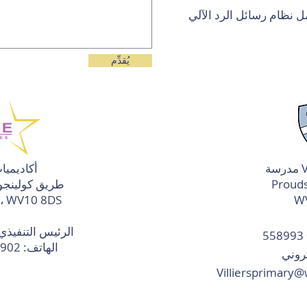
يُقدِّم
أكاديميا
طريق كولينجوو
W
ولفرهامبتون ، WV10 8DS
الرئيس التنفيذي
الهاتف:
01902 558715
Villiersprimary