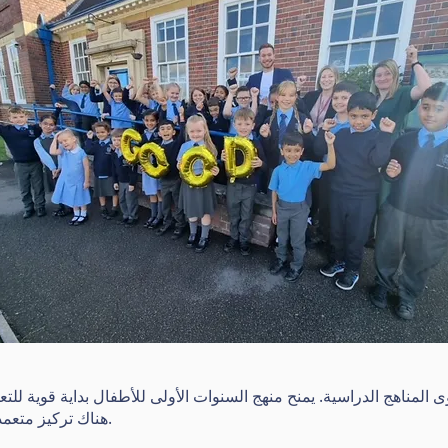
 المناهج الدراسية. يمنح منهج السنوات الأولى للأطفال بداية قوية للت
هناك تركيز متعمد على توسيع وتطوير مفردات التلاميذ.