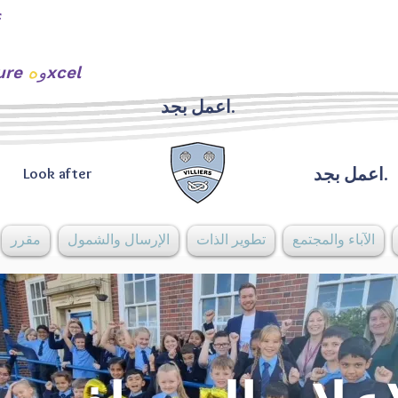
ه
xcel
urture و
اعمل بجد.
اعمل بجد.
Look after
الآباء والمجتمع
تطوير الذات
الإرسال والشمول
مقرر