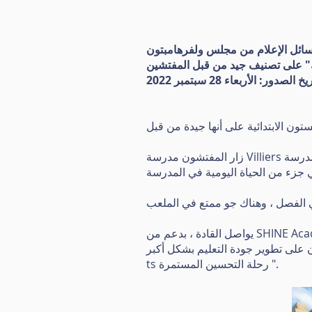
ائل الإعلام من مجلس ولفرهامبتون
 على تصنيف جيد من قبل المفتشين
يخ الصدور: الأربعاء 28 سبتمبر 2022
زار المفتشون مدرسة Villiers الابتدائية قبل العطلة الصيفية مباشرة ووجدوا أن التلاميذ يشعرون بالأمان ، ومهذبين ومهذبين ، وأن روح المدرسة
يواصل القادة ، بدعم من SHINE Academies Trust والمحافظين ومجلس مدينة ولفرهامبتون ، "تحسين جودة التعليم في المدرسة". لقد قاموا
ts رحلة التحسين المستمرة ".