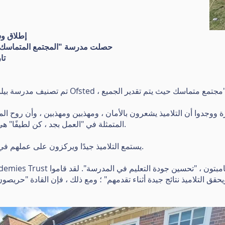
إطلاق وس
حصلت مدرسة "المجتمع المتماسك"
تار
المتمثلة في "العمل بجد ، كن لطيفًا" هي جزء من الحياة اليومية في المدرسة.
يستمع التلاميذ جيدًا ويركزون على عملهم في الفصل ، وهناك جو ممتع في الملعب.