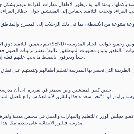
سة بأكملها ، ومنذ البداية ، يطور الأطفال مهارات القراءة لديهم بشكل 
وعة متنوعة من الأنشطة ، بما في ذلك الرحلات إلى المسرح والمناطق ال
 "بالتقدير وتبدو معنويات الموظفين عالية". تعتبر ترتيبات الصون فعا
جيداً ويعرفون بالضبط ما يجب عليهم فعله إذا كان لديهم قلق بشأن رفاهية التلميذ.
ى الطريقة التي تحضر بها المدرسة لتعليم أطفالهم وتنميتهم على نطاق أ
خلص كبير المفتشين واين سيمنر في تقريره إلى أن مدرسة فيليرز الابتدائية لا تزال مدرسة جيدة.
سة براودز لين: "نحن سعداء جدًا بالتقرير لأنه انعكاس رائع للعمل ا
و مجلس الوزراء للتعليم والمهارات والعمل في مجلس مدينة ولفرهامبت
مدرسة فيليرز الابتدائية على تقديم مثل هذا المستوى العالي من التعليم لأطفالهم.