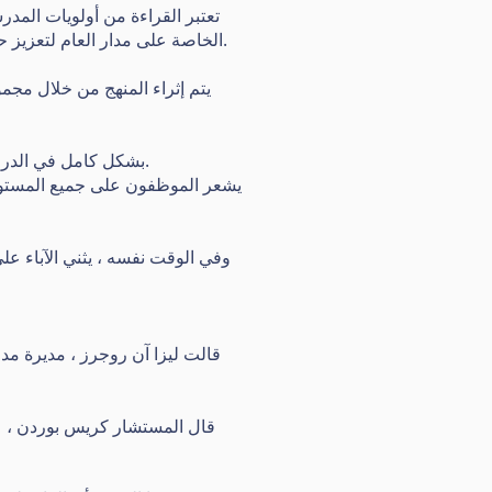
تعتبر القراءة من أولويات المدر
الخاصة على مدار العام لتعزيز حب القراءة وتحدث التلاميذ بحماس إلى المفتشين حول "حظائر القراءة" بالمدرسة وآلة بيع الكتب الخاصة بها.
يتم إثراء المنهج من خلال مجم
يتم تضمين التلاميذ ذوي الاحتياجات التعليمية الخاصة والإعاقات (SEND) بشكل كامل في الدروس وجميع جوانب الحياة المدرسية.
يشعر الموظفون على جميع المستويات
وفي الوقت نفسه ، يثني الآباء عل
قالت ليزا آن روجرز ، مديرة مدر
قال المستشار كريس بوردن ، عض