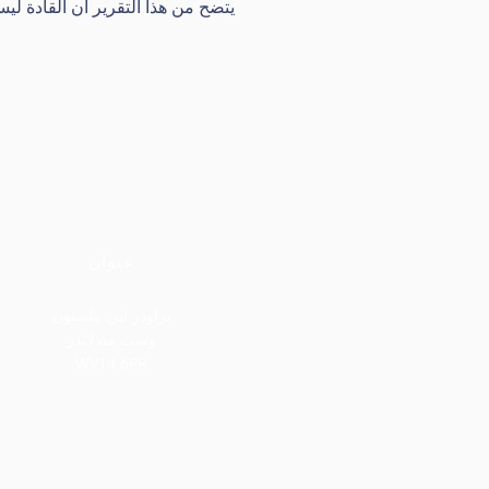
عنوان
براودز لين بيلستون
وست ميدلاندز
WV14 6PR