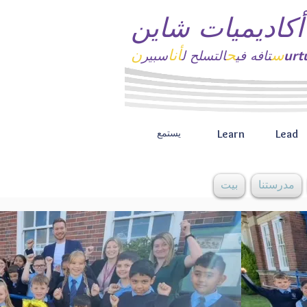
أكاديميات شاين
س
ح
أنا
ن
تافه
في
التسلح ل
سبير
Learn
Lead
يستمع
مدرستنا
بيت