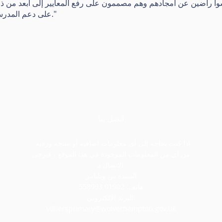
على دعم المدرسة في رحلتها المستمرة من التحسين."
اتصل بنا
إذا كنت بحاجة إلى أي معلومات إضافية أو نسخة ورقية
من أي من المعلومات الموجودة في هذا الموقع ، فيرجى
الاتصال بـ:
السيدة س ويليامز
هاتف: 01902 558993
البريد الإلكتروني:
villiersprimary@wolverhampton.gov.uk