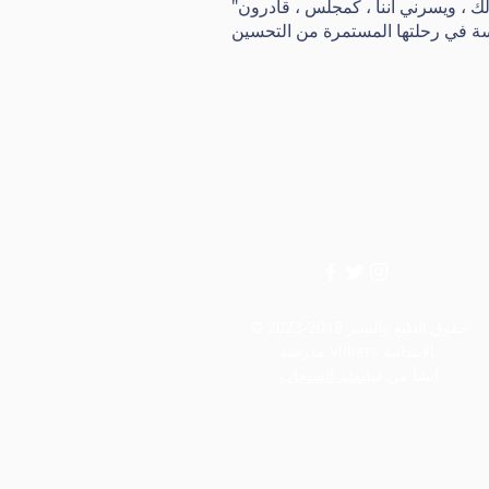
"يتضح من هذا التقرير أن القادة ليسوا راضين عن أمجادهم وهم مصممون على رفع المعايير إلى أبعد من ذلك ، ويسرني أننا ، كمجلس ، قادرون
© حقوق الطبع والنشر 2018-2023
مدرسة Villiers الابتدائية.
انشأ من قبل
تعلم السنجاب