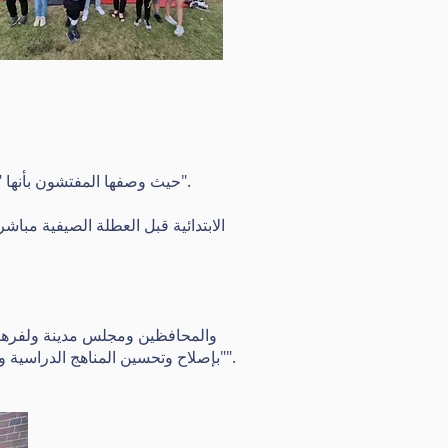
تم تصنيف مدرسة بيلستون الابتدائية على أنها جيدة من قبل Ofsted ، حيث وصفها المفتشون بأنها "مجتمع متماسك حيث يتم تقدير الجميع".
"بإصلاح وتحسين المناهج الدراسية ويحقق التلاميذ نتائج جيدة أثناء تقدمهم" ؛ ومع ذلك ، فإن القادة "حريصون على تطوير جودة التعليم بشكل أكبر".