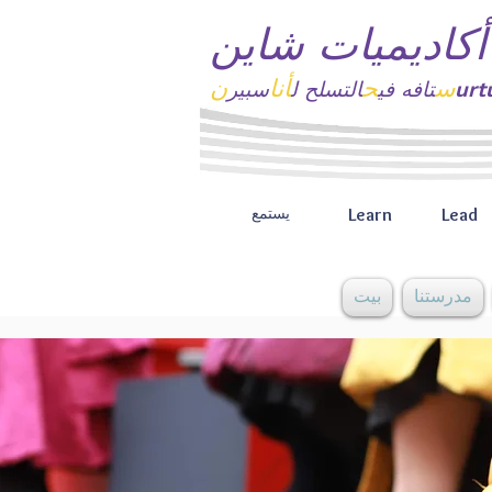
أكاديميات شاين
س
ح
أنا
ن
تافه
في
التسلح ل
سبير
Learn
Lead
يستمع
مدرستنا
بيت