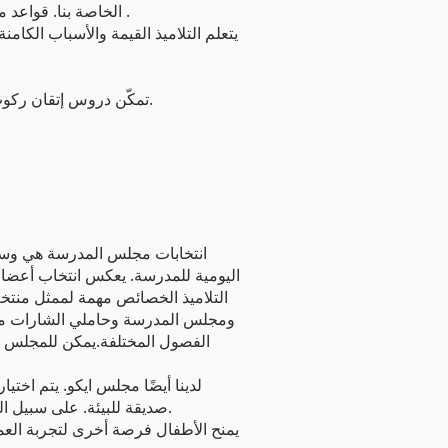
الخاصة بنا. قواعد مدرستنا هي: اختر ل ؛ استمع وتعلم وقيادة واعتنِ. تلعب هذه القواعد دورًا أساسيًا في عقوبات ومكافآت سلوكنا .
يتعلم التلاميذ القيمة والأسباب الكامن
تمكّن دروس إتقان ركوب الدراجات الأطفال من فهم قواعد الطريق والمخاطر المحتملة التي يواجهونها في حالة انتهاكهم لتلك القواعد.
انتخابات مجلس المدرسة هي وسيل
اليومية للمدرسة. يعكس انتخاب أعضاء
التلاميذ الخصائص مهمة لممثل منتخ
ومجلس المدرسة وحاملي الشارات من ا
الفصول المختلفة.يمكن للمجلس إ
لدينا أيضًا مجلس ايكو. يتم اخت
صديقة للبيئة. على سبيل المثال: جمع إعادة تدوير البلاستيك في المدرسة والتأكد من أن كل فصل يحتوي على صندوق لإعادة تدوير الورق.