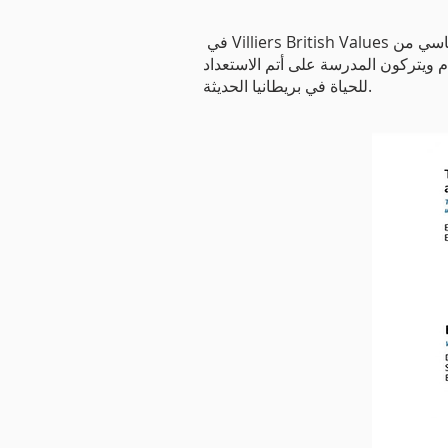
​ في Villiers British Values لا يتم تدريسها بمعزل عن غيرها ، بل هي عبارة عن خيط يتم تشغيله في جميع مناهجنا الدراسية. جزء أساسي من
م ويتركون المدرسة على أتم الاستعداد
للحياة في بريطانيا الحديثة.