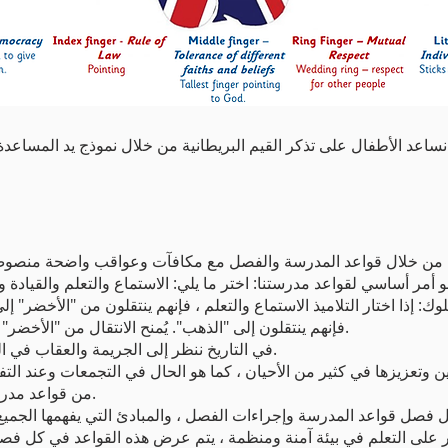
وذج يد المساعدة.
 أمر أساسي لقواعد مدرستنا: اختر ما يلي: الاستماع والتعلم والقيادة 
 اختار التلاميذ الاستماع والتعلم ، فإنهم ينتقلون من "الأخضر" إلى "ال
فإنهم ينتقلون إلى "الذهب". يُمنح الانتقال من "الأخضر" إلى "الفضي" أو "الذهب" بنقاط المنزل.
في التاريخ ننظر إلى الجريمة والعقاب في الموضوعات المحلية والوطنية والعالمية.
انين وتعزيزها في كثير من الأحيان ، كما هو الحال في التجمعات وعند ال
من قواعد مدرستنا والقواعد والقوانين خارج المدرسة.
على التعلم في بيئة آمنة ومنظمة ، يتم عرض هذه القواعد في كل 