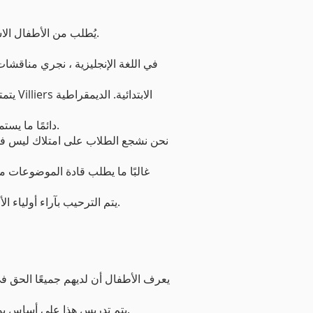
• يُطلب من الأطفال الاستجابة والتفكير في التدريس والتعلم الذي يتلقونه بالإضافة إلى تقديم اقتراحات لمجلس المدرسة للنظر فيها.
في اللغة الإنجليزية ، نجري مناقشا
يتمتع
دائمًا ما يستمع البالغون إلى التلاميذ ويتم تعليمهم الاستماع بعناية وباهتمام ، مع احترام حق كل فرد في سماع آرائه وأصواته.
نحن نشجع الطلاب على امتلاك ليس فقط
غالبًا ما يطلب قادة الموضوعات 
يتم الترحيب بآراء أولياء الأمور من خلال طرق مثل الاستبيانات وأمسيات الوالدين وفرص التعليق على أمور المدرسة بأكملها عند ظهورها.
يتم تدريس هذا على أساس يومي من خلال الدروس وتبادل الأدوار والمناقشات الجماعية والفصل بأكمله والعمل الجماعي والمهام التعاونية.