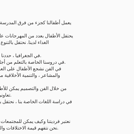
يعمل أطفالنا كجزء من فرق المدرسة 
يحتفل الأطفال بعدد من المهرجانات عل
الغداء لدينا. نحتفل بالتنو
في الجغرافيا ، حددنا مجموعة من البلدان المختلفة لإلقاء نظرة على ميزاتها الطبيعية والتي من صنع الإنسان ومناقشة طرق حياتهم.
في دروسنا الخاصة بالتعلم من أجل التنمية ، نتحرى عن المهرجانات والاحتفالات المختلفة في جميع الأديان وقصص الإبداع ومعتقداتهم وتقاليدهم.
في الفن نشجع الأطفال على العم
والمشاعر ، والتنمية الأخلاقية 
من خلال الفن والتصميم يمكن للأط
تعاوني لعمل مشاريع على نطاق واسع ويتعلمون مشاركة أفكارهم بثقة مع الاستفادة من آراء وتجارب وآراء الآخرين.
في دراسة اللغات الخاصة بنا ، نحتفل ب
نحن نتفهم قيمة الاختلافات والقواسم المشتركة بين الناس ، ونحترم حقوق الآخرين في أن يكون لديهم معتقدات وقيم مختلفة عن معتقداتهم.