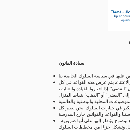
سيادة القانون
والاعتناء. يتم عرض هذه القواعد في كل
فضي". إذا اختاروا القيادة والعناية ،
تفكير في خيارات السلوك. نحن نعتبر كل
في بداية العام الدراسي ، يناقش كل فصل قواعد المدرسة وإجراءات الفصل ، والمبادئ التي يفهمها الجميع بوضوح ويُنظر إليها على أنها ضرورية
فصل وتشكل جزءًا من مخططات السلوك