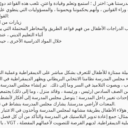
ة وراء القوانين ، وأنهم يحكموننا ويحموننا ، والمسؤوليات التي ينطوي عل
القوانين. يتم تعزيز هذه القيم بطرق مختلفة:
زيارات من 
أثناء التعليم الديني ، ع
خلال المواد الدراسية الأخرى ، حيث
ة ممتازة للأطفال للتعرف بشكل مباشر على الديمقراطية وعملية ال
 مجلس المدرسة نظامنا الانتخابي البريطاني ويظهر الديمقراطية في ا
ب ، ويصوت التلاميذ في السر وما إلى ذلك. تم إنشاء مجلس المدرسة
لصف السادس (رئيس ، ورئيسة ، وقائد منزل ، وما إلى ذلك) يجتمعون ب
حداث تغيير داخل المدرسة ؛ يتوصل مجلس المدرسة إلى أفكار لأنشطة 
المعدات لأراضي مدرستنا. يشارك مجلس المدرسة بنشاط في تزويد المعلمين والقادة بالتغذية الراجعة.
يار هؤلاء الأطفال بطريقة مشابهة لمجلس المدرسة ويأخذون في الاعتبار 
بالإضا