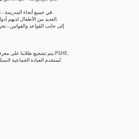
في جميع أنحاء المدرسة ، نعرض الكثير من أعمال أطفالنا عبر المناهج الدراسية. لقد أكملنا أيضًا عرضًا لأسبوع قبول التوحد يظهر الفردية.
العديد من الأطفال لديهم أدوار ومسؤوليات رئيسية ، على سبيل المثال: مجلس المدرسة ، ومجلس البيئة ، ودور الكتب ، وسفراء اللغة ، إلخ.
إلى جانب القواعد والقوانين ، نحن
يتم تشجيع طلابنا على معرفة وفهم وممارسة حقوقهم وحرياتهم الشخصية ويتم تعليمهم كيفية ممارستها بأمان ، كما هو الحال في دروس PSHE.
تُستخدم العبادة الجماعية لاس