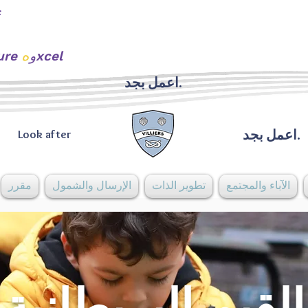
ه
xcel
urture و
اعمل بجد.
اعمل بجد.
Look after
الآباء والمجتمع
تطوير الذات
الإرسال والشمول
مقرر
القيم البريطانية