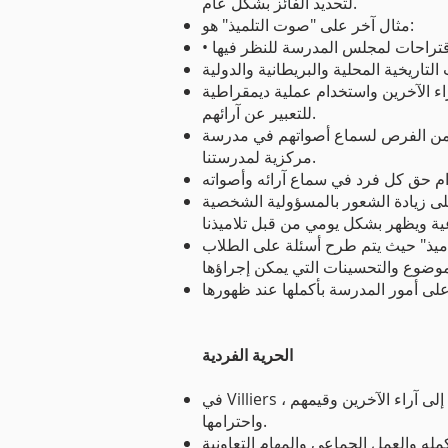
لتحديد الفائز بشكل عام.
مثال آخر على "صوت التلميذ" هو:
اء الآخرين واستخدام عملية ديمقراطية
للتعبير عن آرائهم.
تهم في مدرسة Villiers الابتدائية. الديمقراطية
مركزية لمدرستنا.
لى زيادة الشعور بالمسؤولية الشخصية
ميذ" حيث يتم طرح أسئلة على الطلاب
الحرية الفردية
​
في Villiers ، يعرف الأطفال أن لديهم جميعًا الحق في التعلم والنمو بثقة. إنهم يدركون أن رأيهم مهم ويتم تقييمه. الاستماع إلى آراء الآخرين وقيمهم
واحترامها.