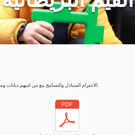
الاحترام المتبادل والتسامح مع من لديهم ديانات ومعتقدات مختلفة ولمن ليس لديهم إيمان.