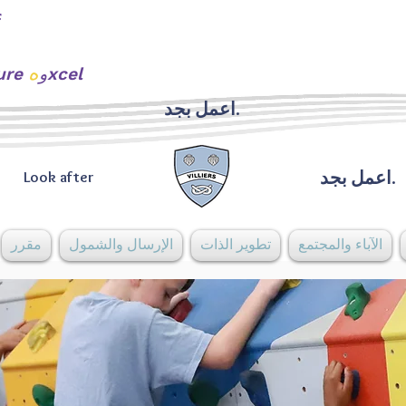
ه
xcel
urture و
اعمل بجد.
اعمل بجد.
Look after
الآباء والمجتمع
تطوير الذات
الإرسال والشمول
مقرر