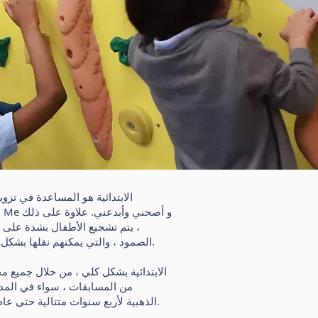
، يتم تشجيع الأطفال بشدة على 
الصمود ، والتي يمكنهم نقلها بشكل شامل عبر تطورهم. القيادة هي مهارة ضرورية يتم تشجيعها ودفعها حيثما أمكن من خلال التعلم الذي يقوده الطفل.
من المسابقات ، سواء في المدرس
المشاركة في دروس السباحة كل أسبوعين - على مدار السنة. نحن فخورون أيضًا بفوزنا بجائزة Sainsbury الذهبية لأربع سنوات متتالية حتى عام 2018.