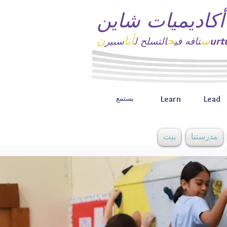
أكاديميات شاين
س
ح
أنا
ن
تافه
في
التسلح ل
سبير
Learn
Lead
يستمع
مدرستنا
بيت