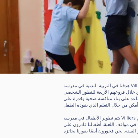
هدفنا في التربية البدنية في مدرسة Villiers الابتدائية هو المساعدة في تزويد جميع أطفالنا بمجموعة واسعة من الفرص التي تسمح لهم بممارسة
لشخصي: Physical Me و Social Me و أصحني وأبدعني. علاوة على ذلك
اعد على بناء منافسة صحية وقدرة على
يتم تطوير الأطفال في مدرسة Villiers الابتدائية بشكل كلي ، من خلال جميع مجالات المناهج الدراسية. نشجع الأطفال على المشاركة في أكبر عدد ممكن
 في مواقف اللعبة. أطفالنا قادرون على