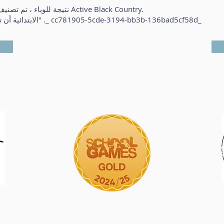
نتيجة للوباء ، تم تصنيف الاعتراف بتوفير التربية البدنية من قبل Active Black Country.
يسر مدرسة Villiers الابتدائية أن تحقق "حالة ممتازة" ._ cc781905-5cde-3194-bb3b-136bad5cf58d_