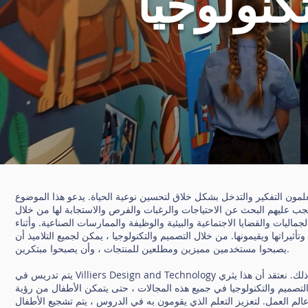
كنولوجيا
علمون التفكير والتدخل بشكل خلاق لتحسين نوعية الحياة. يدعو هذا الموضوع
جب عليهم البحث عن الاحتياجات والرغبات والفرص والاستجابة لها من خلال
اليات والقضايا الاجتماعية والبيئية والوظيفة والممارسات الصناعية. وأثناء
أثيراتها ويقيمونها. من خلال التصميم والتكنولوجيا ، يمكن لجميع التلاميذ أن
يصبحوا مستخدمين مميزين ومطلعين للمنتجات ، وأن يصبحوا مبتكرين.
يتم تدريس في Villiers Design and Technology من خلال منهج إبداعي ، جنبًا إلى جنب مع التاريخ والجغرافيا والفن والتصميم ، حيثما أمكن ذلك. نعتقد أن هذا يثري
لتصميم والتكنولوجيا في جميع هذه المجالات ، حتى يتمكن الأطفال من رؤية
عالم العمل. لتعزيز التعلم الذي يقومون به في الدروس ، يتم تشجيع الأطفال