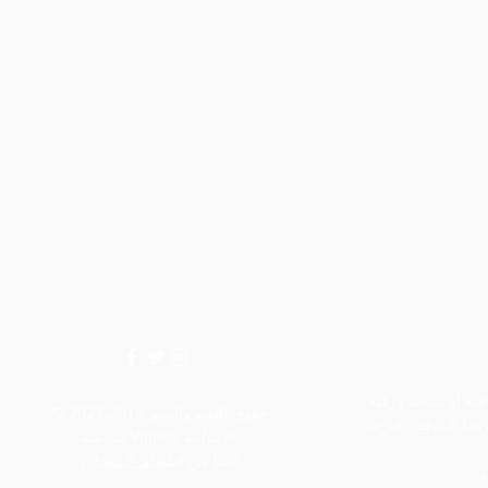
إذا كنت بحاجة إلى أي معلومات إضافية أو نسخة ورقية
© حقوق الطبع والنشر 2018-2023
هذا الموقع ، فيرجى
مدرسة Villiers الابتدائية.
انشأ من قبل
تعلم السنجاب
ز