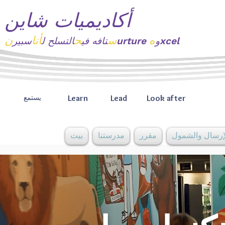
أكاديميات شاين
ه
س
ح
أنا
ن
xcel
urture و
تافه
في
التسلح ل
سبير
Learn
Lead
Look after
يستمع
إرسال والشمول
مقرر
مدرستنا
بيت