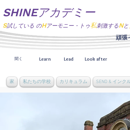
SHINEアカデミー
S
H
私
N
試している
の
アーモニー・トゥ
刺激する
と
頑張
Learn
Lead
Look after
聞く
家
私たちの学校
カリキュラム
SEND & イン