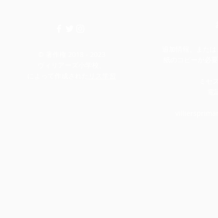
追加情報、またはこ
© 著作権 2018 - 2023
紙のコピーが必要
ヴィリアーズ小学校。
によって作成された
リス学習
ミセ
電話
villiersprim