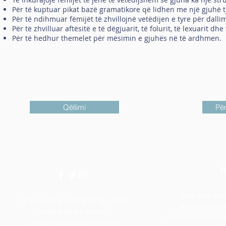
Për të kuptuar pikat bazë gramatikore që lidhen me një gjuhë t
Për të ndihmuar fëmijët të zhvillojnë vetëdijen e tyre për dalli
Për të zhvilluar aftësitë e të dëgjuarit, të folurit, të lexuarit dhe
Për të hedhur themelet për mësimin e gjuhës në të ardhmen.
Qëllimi
Për
N
Nëse keni nev
© E drejta e autorit 2018 - 2023
shtesë, ose nj
Shkolla fillore Villiers.
informacioneve të 
Krijuar nga
Mësimi i ketrit