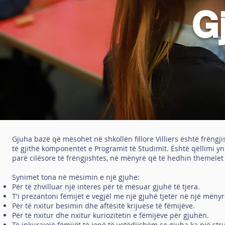
G
Gjuha bazë që mësohet në shkollën fillore Villiers është frëngj
të gjithë komponentët e Programit të Studimit. Është qëllimi y
parë cilësore të frëngjishtes, në mënyrë që të hedhin themel
Synimet tona në mësimin e një gjuhe:
Për të zhvilluar një interes për të mësuar gjuhë të tjera.
T'i prezantoni fëmijët e vegjël me një gjuhë tjetër në një mën
Për të nxitur besimin dhe aftësitë krijuese të fëmijëve.
Për të nxitur dhe nxitur kuriozitetin e fëmijëve për gjuhën.
Të inkurajojë fëmijët të jenë të vetëdijshëm se gjuha ka një st