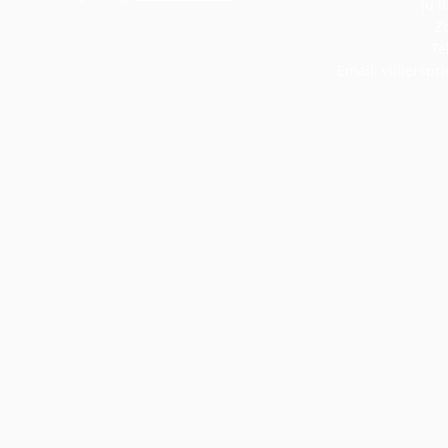
ju l
Z
Te
Email:
villiersp