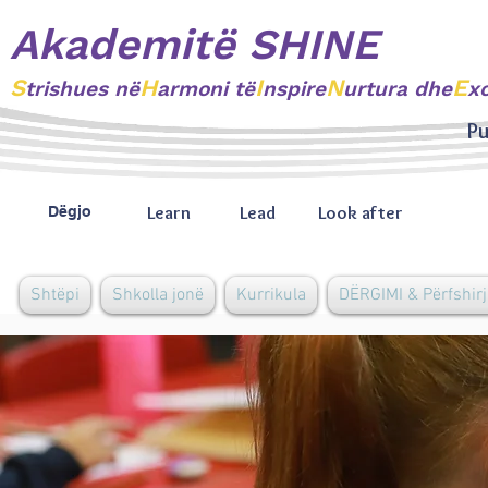
Akademitë SHINE
S
H
I
N
E
trishues
në
armoni të
nspire
urtura dhe
x
Pu
Learn
Lead
Look after
Dëgjo
Shtëpi
Shkolla jonë
Kurrikula
DËRGIMI & Përfshirj