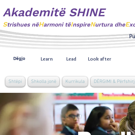
Akademitë SHINE
S
H
I
N
E
trishues
në
armoni të
nspire
urtura dhe
x
Pu
Learn
Lead
Look after
Dëgjo
Shtëpi
Shkolla jonë
Kurrikula
DËRGIMI & Përfshirj