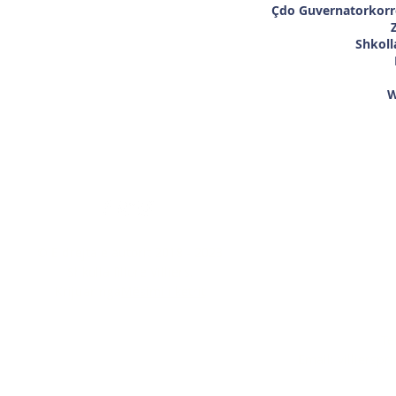
Çdo Guvernator
kor
Shkolla
W
N
Nëse keni nev
© E drejta e autorit 2018 - 2023
shtesë, ose nj
Shkolla fillore Villiers.
informacioneve të 
Krijuar nga
Mësimi i ketrit
ju l
Z
Te
Email:
villiersp