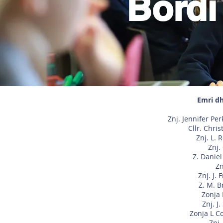
Bordi
Emri dh
Znj. Jennifer Pe
Cllr. Chri
Znj. L.
Znj.
Z. Danie
Zn
Znj. J.
Z. M. B
Zonja 
Znj. J
Zonja L C
Znj.