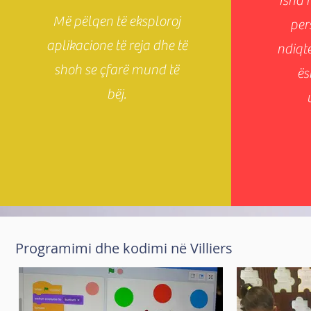
Isha 
Më pëlqen të eksploroj
per
aplikacione të reja dhe të
ndiqt
shoh se çfarë mund të
ës
bëj.
Programimi dhe kodimi në Villiers