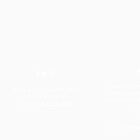
N
Nëse keni nev
© E drejta e autorit 2018 - 2023
shtesë, ose nj
Shkolla fillore Villiers.
informacioneve të 
Krijuar nga
Mësimi i ketrit
ju l
Z
Te
Email:
villiersp