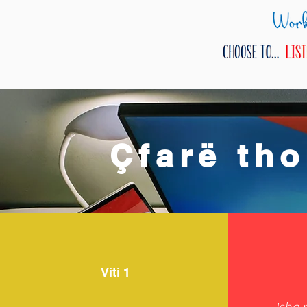
Çfarë tho
Viti 1