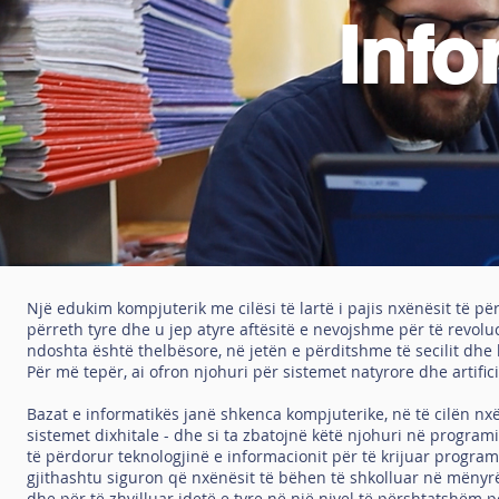
Info
Një edukim kompjuterik me cilësi të lartë i pajis nxënësit të p
përreth tyre dhe u jep atyre aftësitë e nevojshme për të revolu
ndoshta është thelbësore, në jetën e përditshme të secilit dhe
Për më tepër, ai ofron njohuri për sistemet natyrore dhe artific
Bazat e informatikës janë shkenca kompjuterike, në të cilën nx
sistemet dixhitale - dhe si ta zbatojnë këtë njohuri në program
të përdorur teknologjinë e informacionit për të krijuar progra
gjithashtu siguron që nxënësit të bëhen të shkolluar në mënyrë
dhe për të zhvilluar idetë e tyre në një nivel të përshtatshë