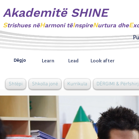
Akademitë SHINE
S
H
I
N
E
trishues
në
armoni të
nspire
urtura dhe
x
Pu
Learn
Lead
Look after
Dëgjo
Shtëpi
Shkolla jonë
Kurrikula
DËRGIMI & Përfshirj