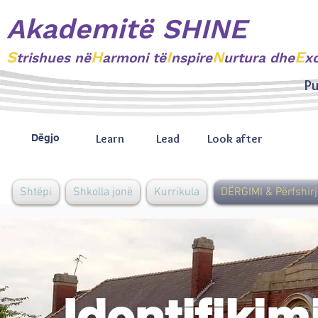
Akademitë SHINE
S
H
I
N
E
trishues
në
armoni të
nspire
urtura dhe
x
Pu
Learn
Lead
Look after
Dëgjo
Shtëpi
Shkolla jonë
Kurrikula
DËRGIMI & Përfshirj
Identifikim