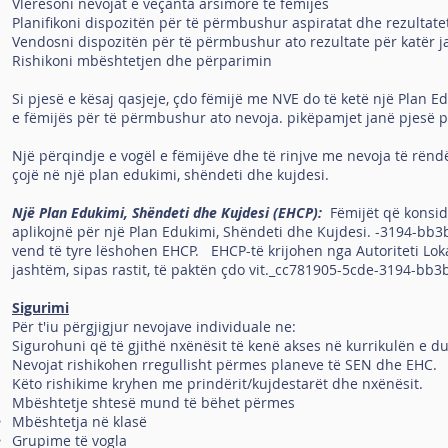
Vlerësoni nevojat e veçanta arsimore të fëmijës
Planifikoni dispozitën për të përmbushur aspiratat dhe rezultate
Vendosni dispozitën për të përmbushur ato rezultate për katër j
Rishikoni mbështetjen dhe përparimin
Si pjesë e kësaj qasjeje, çdo fëmijë me NVE do të ketë një Plan E
e fëmijës për të përmbushur ato nevoja. pikëpamjet janë pjesë pë
Një përqindje e vogël e fëmijëve dhe të rinjve me nevoja të rë
çojë në një plan edukimi, shëndeti dhe kujdesi.
Një Plan Edukimi, Shëndeti dhe Kujdesi (EHCP):
Fëmijët që konsid
aplikojnë për një Plan Edukimi, Shëndeti dhe Kujdesi. -3194-bb
vend të tyre lëshohen EHCP. EHCP-të krijohen nga Autoriteti Loka
jashtëm, sipas rastit, të paktën çdo vit._cc781905-5cde-3194-bb3b-1
Sigurimi
Për t'iu përgjigjur nevojave individuale ne:
Sigurohuni që të gjithë nxënësit të kenë akses në kurrikulën e d
Nevojat rishikohen rregullisht përmes planeve të SEN dhe EHC.
Këto rishikime kryhen me prindërit/kujdestarët dhe nxënësit.
Mbështetje shtesë mund të bëhet përmes
Mbështetja në klasë
Grupime të vogla