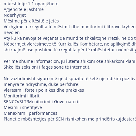
mbështetje 1:1 nganjëherë
Agjencitë e jashtme
Ndërhyrjet
Mësime për aftësitë e jetës
Vëzhgimet e rregullta të mësimit dhe monitorimi i librave kryhen
nevojën
Aty ku ka nevoja të veçanta që mund të shkaktojnë rrezik, ne do t
Nëpërmjet vlerësimeve të Kurrikulës Kombëtare, ne aplikojmë dh
shkruajmë ose pushime të rregullta për të mbështetur nxënësit g
Për më shumë informacion, ju lutemi shikoni ose shkarkoni Plani
Shkollës
seksioni i faqes sonë të internetit.
Ne vazhdimisht sigurojmë që dispozita të ketë një ndikim pozitiv n
mënyra të ndryshme, duke përfshirë:
Vlerësim i fortë i politikës dhe praktikës
Monitorimi i librit
SENCO/SLT/Monitorimi i Guvernatorit
Mësimi i shëtitjeve
Menaxhim i performances
Planet e mbështetjes për SEN rishikohen me prindërit/kujdestarët