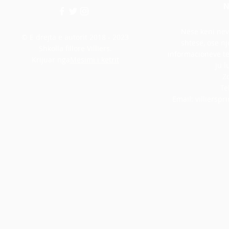
N
Nëse keni nev
© E drejta e autorit 2018 - 2023
shtesë, ose nj
Shkolla fillore Villiers.
informacioneve të 
Krijuar nga
Mësimi i ketrit
ju l
Z
Te
Email:
villiersp