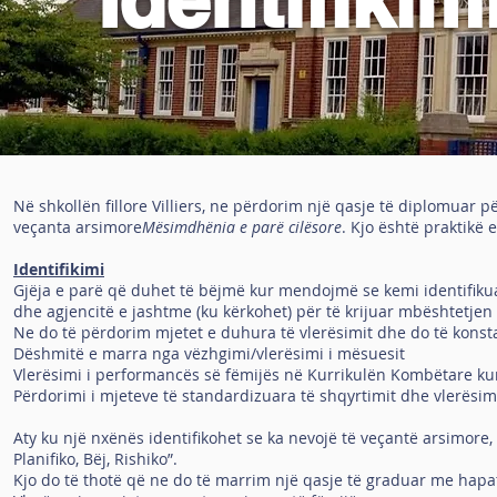
Në shkollën fillore Villiers, ne përdorim një qasje të diplomuar p
veçanta arsimore
Mësimdhënia e parë cilësore
. Kjo është praktikë 
Identifikimi
Gjëja e parë që duhet të bëjmë kur mendojmë se kemi identifikua
dhe agjencitë e jashtme (ku kërkohet) për të krijuar mbështetjen
Ne do të përdorim mjetet e duhura të vlerësimit dhe do të kons
Dëshmitë e marra nga vëzhgimi/vlerësimi i mësuesit
Vlerësimi i performancës së fëmijës në Kurrikulën Kombëtare ku
Përdorimi i mjeteve të standardizuara të shqyrtimit dhe vlerësimit
Aty ku një nxënës identifikohet se ka nevojë të veçantë arsimore,
Planifiko, Bëj, Rishiko”.
Kjo do të thotë që ne do të marrim një qasje të graduar me hap