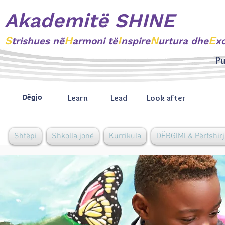
Akademitë SHINE
S
H
I
N
E
trishues
në
armoni të
nspire
urtura dhe
x
Pu
Learn
Lead
Look after
Dëgjo
Shtëpi
Shkolla jonë
Kurrikula
DËRGIMI & Përfshirj