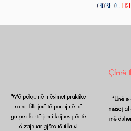
Çfarë t
"Më pëlqejnë mësimet praktike
“Unë e 
ku ne fillojmë të punojmë në
mësoj aft
grupe dhe të jemi krijues për të
më duhen
dizajnuar gjëra të tilla si