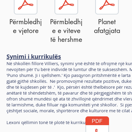
Përmbledhj
Përmbledhj
Planet
e vjetore
e e viteve
afatgjata
të hershme
Synimi i kurrikulës
Në shkollën fillore Villiers, synimi ynë është të ofrojmë një ku
nevojiten për t'u bërë individë të lumtur dhe të suksesshëm. M
'Puno shumë. Ji i sjellshem.' Kjo pasqyron pritshmëritë e lar
gjatë gjithë shkollës. Ne promovojmë rezultate pozitive, duke
dhe të kujdesen për të .' Kjo, përsëri është thelbësore për re
anëtarë të shëndetshëm, të pavarur dhe të përgjegjshëm të s
ofron shumë mundësi që ata të zhvillojnë qëndrimet dhe vlerat 
të larmishme, duke filluar nga komuniteti ynë shkollor. Si pj
çështjet sociale, morale, shpirtërore dhe kulturore me të cilat
Lexoni qëllimin tonë të plotë të kurrikulës këtu.