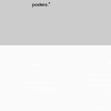
postera."
N
Nëse keni nev
© E drejta e autorit 2018 - 2023
shtesë, ose nj
Shkolla fillore Villiers.
informacioneve të 
Krijuar nga
Mësimi i ketrit
ju l
Z
Te
Email:
villiersp