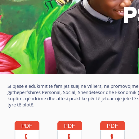
P
Si pjesë e edukimit të fëmijës suaj në Villiers, ne promovoj
gjithëpërfshirës Personal, Social, Shëndetësor dhe Ekonomik (
kuptim, qëndrime dhe aftësi praktike për të jetuar një jetë t
tyre të plotë.