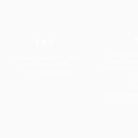
N
Nëse keni nev
© E drejta e autorit 2018 - 2023
shtesë, ose nj
Shkolla fillore Villiers.
informacioneve të 
Krijuar nga
Mësimi i ketrit
ju l
Z
Te
Email:
villiersp