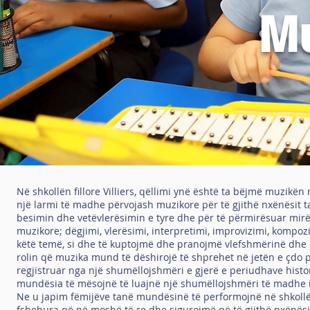
M
Në shkollën fillore Villiers, qëllimi ynë është ta bëjmë muzikë
një larmi të madhe përvojash muzikore për të gjithë nxënësit t
besimin dhe vetëvlerësimin e tyre dhe për të përmirësuar mir
muzikore; dëgjimi, vlerësimi, interpretimi, improvizimi, kompoz
këtë temë, si dhe të kuptojmë dhe pranojmë vlefshmërinë dhe r
rolin që muzika mund të dëshirojë të shprehet në jetën e çdo 
regjistruar nga një shumëllojshmëri e gjerë e periudhave histor
mundësia të mësojnë të luajnë një shumëllojshmëri të madhe 
Ne u japim fëmijëve tanë mundësinë të performojnë në shkollë 
fshehura që në moshë të re dhe sigurojmë që të gjithë nxënësit 