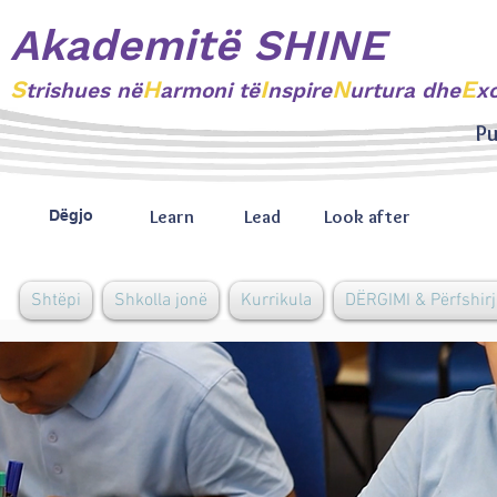
Akademitë SHINE
S
H
I
N
E
trishues
në
armoni të
nspire
urtura dhe
x
Pu
Learn
Lead
Look after
Dëgjo
Shtëpi
Shkolla jonë
Kurrikula
DËRGIMI & Përfshirj