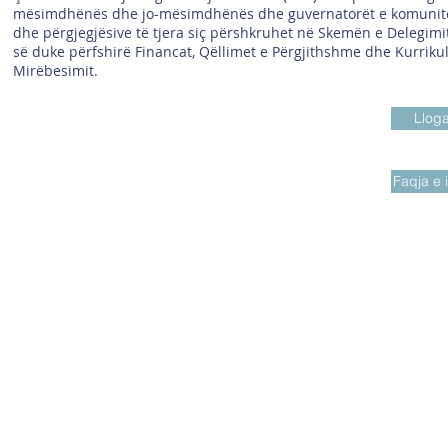
mësimdhënës dhe jo-mësimdhënës dhe guvernatorët e komunitetit
dhe përgjegjësive të tjera siç përshkruhet në Skemën e Delegimit
së duke përfshirë Financat, Qëllimet e Përgjithshme dhe Kurrikul
Mirëbesimit.
Lloga
Faqja e 
N
Nëse keni nev
© E drejta e autorit 2018 - 2023
shtesë, ose nj
Shkolla fillore Villiers.
informacioneve të 
Krijuar nga
Mësimi i ketrit
ju l
Z
Te