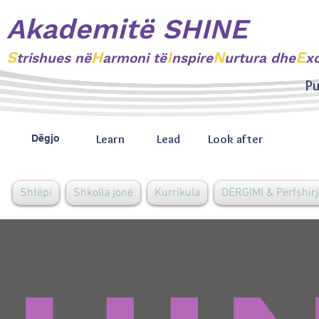
Akademitë SHINE
S
H
I
N
E
trishues
në
armoni të
nspire
urtura dhe
x
Pu
Learn
Lead
Look after
Dëgjo
Shtëpi
Shkolla jonë
Kurrikula
DËRGIMI & Përfshirj