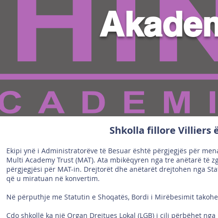
Akadem
Shkolla fillore Villiers
Ekipi ynë i Administratorëve të Besuar është përgjegjës për mena
Multi Academy Trust (MAT). Ata mbikëqyren nga tre anëtarë të zgj
përgjegjësi për MAT-in. Drejtorët dhe anëtarët drejtohen nga Sta
që u miratuan në konvertim.
Në përputhje me Statutin e Shoqatës, Bordi i Mirëbesimit takohet
Çdo shkollë ka një Organ Drejtues Lokal (LGB) i cili përbëhet nga n