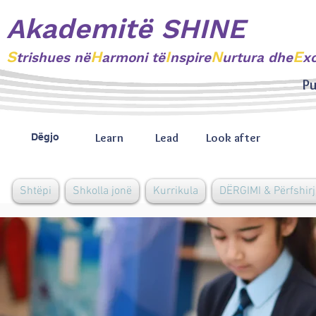
Akademitë SHINE
S
H
I
N
E
trishues
në
armoni të
nspire
urtura dhe
x
Pu
Learn
Lead
Look after
Dëgjo
Shtëpi
Shkolla jonë
Kurrikula
DËRGIMI & Përfshirj