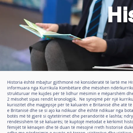
Hi
Historia është mbajtur gjithmonë në konsideratë të lartë me His
informuara nga Kurrikula Kombëtare dhe mësohen ndërkurriku
strukturuar me kujdes për të lidhur mësimin e mëparshëm dhe p
2 mësohet sipas rendit kronologjik. Ne synojmë për një kurrikulë
kuriozitet dhe magjepsje për të kaluarën e Britanisë dhe atë t
e Britanisë dhe se si ajo ka ndikuar dhe është ndikuar nga bot
botës më të gjerë si qytetërimet dhe perandoritë e lashta; ndr
rëndësishëm të së kaluarës; të kuptojë metodat e kërkimit histo
fëmijët të kënaqen dhe të duan të mësojnë rreth historisë duke 
edhe me përdorimin e punës në terren, vizitorëve dhe vizitave 