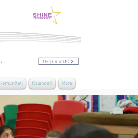
.
Hyrja e stafit
 Komuniteti
Kalendari
More