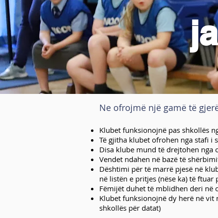
j
Ne ofrojmë një gamë të gjerë 
Klubet funksionojnë pas shkollës n
Të gjitha klubet ofrohen nga stafi i
Disa klube mund të drejtohen nga of
Vendet ndahen në bazë të shërbimit 
Dështimi për të marrë pjesë në klub
në listën e pritjes (nëse ka) të ftuar
Fëmijët duhet të mblidhen deri në 
Klubet funksionojnë dy herë në vit 
shkollës për datat)