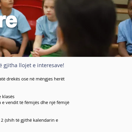
re
gjitha llojet e interesave!
jatë drekës ose në mëngjes herët
e klasës
 e vendit të fëmijës dhe një fëmijë
2 (shih të gjithë kalendarin e