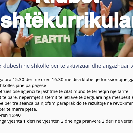
ashtëkurrikula
klubesh në shkollë për të aktivizuar dhe angazhuar të 
ga ora 15:30 deri në orën 16:30 me disa klube që funksionojnë g
 shkollës janë pa pagesë
rues ose agjenci të jashtme të cilat mund të tërheqin një tarifë
të parë, nëpërmjet sistemit të letrave të dërguara nga mësuesit 
e për tre seanca pa njoftim paraprak do të rezultojë në revokimin
 për të marrë pjesë.
orën 16:40
nga vjeshta 1 deri në vjeshtën 2 dhe nga pranvera 2 deri në verën 