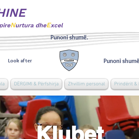
HINE
N
E
pire
urtura dhe
xcel
Punoni shumë.
Punoni shumë
Look after
ula
DËRGIMI & Përfshirja
Zhvillim personal
Prindërit &
Klubet