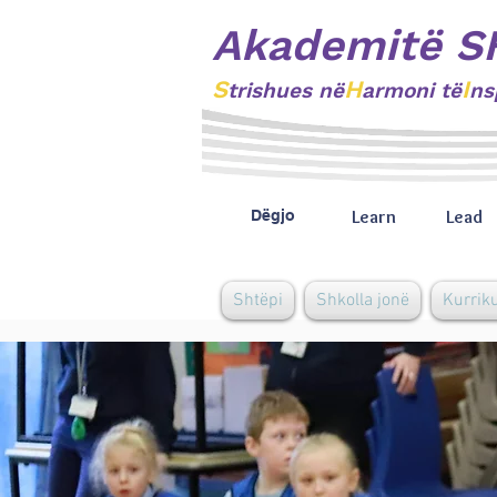
Akademitë S
S
H
I
trishues
në
armoni të
ns
Learn
Lead
Dëgjo
Shtëpi
Shkolla jonë
Kurrik