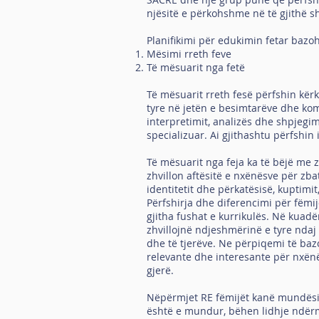
njësitë e përkohshme në të gjithë s
Planifikimi për edukimin fetar bazo
Mësimi rreth feve
Të mësuarit nga fetë
Të mësuarit rreth fesë përfshin kër
tyre në jetën e besimtarëve dhe kom
interpretimit, analizës dhe shpjegi
specializuar. Ai gjithashtu përfshin
Të mësuarit nga feja ka të bëjë me z
zhvillon aftësitë e nxënësve për zba
identitetit dhe përkatësisë, kuptimi
Përfshirja dhe diferencimi për fëm
gjitha fushat e kurrikulës. Në kua
zhvillojnë ndjeshmërinë e tyre ndaj 
dhe të tjerëve. Ne përpiqemi të ba
relevante dhe interesante për nxën
gjerë.
Nëpërmjet RE fëmijët kanë mundësinë
është e mundur, bëhen lidhje ndërmj