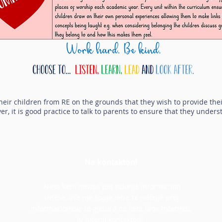
heir children from RE on the grounds that they wish to provide thei
er, it is good practice to talk to parents to ensure that they under
Na kontaktoni
Nëse keni nevojë për ndonjë informacion
shtesë, ose një kopje letre të ndonjë prej
informacioneve të gjetura në këtë faqe interneti,
ju lutemi kontaktoni: