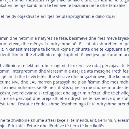
hkollën në një kombinim të temave të bazuara në fe dhe tematike.
het në dy objektivat e arritjes në planprogramin e dakorduar:
kimin dhe hetimin e natyrës së fesë, besimeve dhe mësimeve kryesor
uniteteve, dhe mënyrat e ndryshme në të cilat ato shprehen. Ai për
mit. Nxënësit mësojnë të komunikojnë njohuritë dhe të kuptuarit e t
 identifikimin dhe zhvillimin e një kuptimi të pyetjeve përfundimtar
hvillimin e reflektimit dhe reagimit të nxënësve ndaj përvojave të t
timin, interpretimin dhe vlerësimin e asaj që ata mësojnë rreth fes
t, qëllimit dhe të vërtetës dhe vlerave dhe angazhimeve, dhe komunik
ijët me NVE dhe EAL merren parasysh në planifikimin dhe mësimdhë
dër të mësimdhënies së RE ne shfrytëzojmë sa më shumë mundësitë p
çështjeve relevante si refugjatët dhe agjërimin fetar, dhe të zhvill
zojmë në përvojat dhe prejardhjet e ndryshme të nxënësve dhe staf
ësit tanë. Festat e rëndësishme festohen nga fe të ndryshme brend
 të zhvillojnë shumë aftësi kyçe si të menduarit, kërkimi, vlerësi
et Edukatës Fetare dhe lëndëve të tjera të kurrikulës.