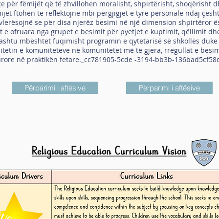
 për fëmijët që të zhvillohen moralisht, shpirtërisht, shoqërisht d
jët ftohen të reflektojnë mbi përgjigjet e tyre personale ndaj çësh
ë vlerësojnë se për disa njerëz besimi në një dimension shpirtëror 
et e ofruara nga grupet e besimit për pyetjet e kuptimit, qëllimit
thashtu mbështet fuqimisht programin e qytetarisë së shkollës duke
itetin e komuniteteve në komunitetet më të gjera, rregullat e besim
urore në praktikën fetare._cc781905-5cde -3194-bb3b-136bad5cf58
Përparimi i aftësive
Përparimi i aftësive