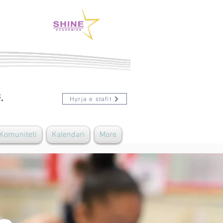
.
Hyrja e stafit
 Komuniteti
Kalendari
More