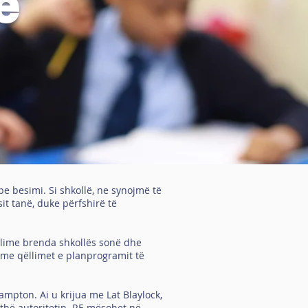
e
e besimi. Si shkollë, ne synojmë të
it tanë, duke përfshirë të
llime brenda shkollës sonë dhe
 me qëllimet e planprogramit të
mpton. Ai u krijua me Lat Blaylock,
thë autoritetin. RE mësohet në