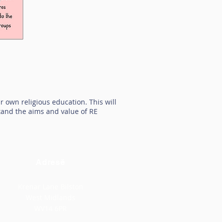
r own religious education. This will
stand the aims and value of RE
Adresë
Krenar Lane Bilston
West Midlands
WV14 6PR