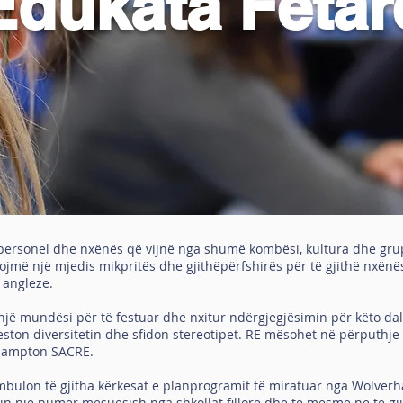
Edukata Fetar
ga personel dhe nxënës që vijnë nga shumë kombësi, kultura dhe grup
ojmë një mjedis mikpritës dhe gjithëpërfshirës për të gjithë nxënës
 angleze.
një mundësi për të festuar dhe nxitur ndërgjegjësimin për këto da
eston diversitetin dhe sfidon stereotipet. RE mësohet në përputhje
hampton SACRE.
ulon të gjitha kërkesat e planprogramit të miratuar nga Wolverha
n një numër mësuesish nga shkollat fillore dhe të mesme në të gji