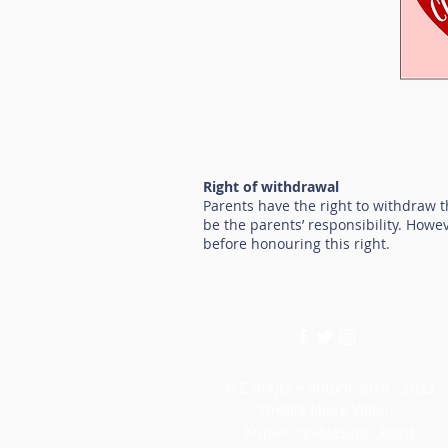
Right of withdrawal
Parents have the right to withdraw t
be the parents’ responsibility. Howev
before honouring this right.
© E drejta e autorit 2018 - 2023
Shkolla fillore Villiers.
Krijuar nga
Mësimi i ketrit