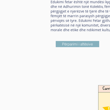
Edukimi fetar është një mundësi kyçe
dhe në Adhurimin tonë Kolektiv, fëmi
përgjigjet e njerëzve të tjerë dhe t
fëmijët të marrin parasysh përgjigj
përvojës së tyre. Edukimi Fetar gji
përkatësisë në një komunitet, divers
morale dhe etike dhe ndikimet kult
Përparimi i aftësive