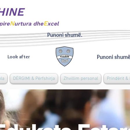
HINE
N
E
pire
urtura dhe
xcel
Punoni shumë.
Punoni shumë
Look after
ula
DËRGIMI & Përfshirja
Zhvillim personal
Prindërit &