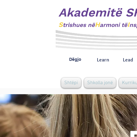
Akademitë S
S
H
I
trishues
në
armoni të
ns
Learn
Lead
Dëgjo
Shtëpi
Shkolla jonë
Kurrik