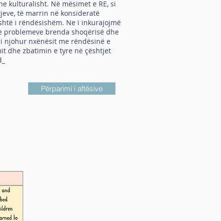
he kulturalisht. Në mësimet e RE, si
tjeve, të marrin në konsideratë
është i rëndësishëm. Ne i inkurajojmë
 dhe problemeve brenda shoqërisë dhe
 i njohur nxënësit me rëndësinë e
it dhe zbatimin e tyre në çështjet
d_
Përparimi i aftësive