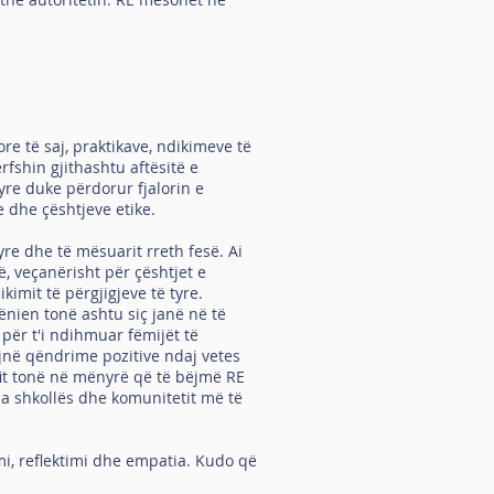
e të saj, praktikave, ndikimeve të
fshin gjithashtu aftësitë e
yre duke përdorur fjalorin e
e dhe çështjeve etike.
yre dhe të mësuarit rreth fesë. Ai
ë, veçanërisht për çështjet e
imit të përgjigjeve të tyre.
nien tonë ashtu siç janë në të
ër t'i ndihmuar fëmijët të
ojnë qëndrime pozitive ndaj vetes
it tonë në mënyrë që të bëjmë RE
a shkollës dhe komunitetit më të
mi, reflektimi dhe empatia. Kudo që