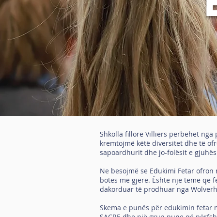
Shkolla fillore Villiers përbëhet n
kremtojmë këtë diversitet dhe të ofr
sapoardhurit dhe jo-folësit e gjuhës
Ne besojmë se Edukimi Fetar ofron 
botës më gjerë. Është një temë që f
dakorduar të prodhuar nga Wolver
Skema e punës për edukimin fetar mb
SACRE dhe një grup pune që përfshi