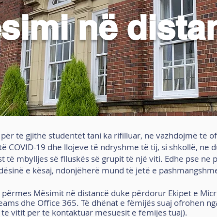
simi në dista
për të gjithë studentët tani ka rifilluar, ne vazhdojmë të 
ë COVID-19 dhe llojeve të ndryshme të tij, si shkollë, ne d
 të mbylljes së flluskës së grupit të një viti. Edhe pse ne
dësinë e kësaj, ndonjëherë mund të jetë e pashmangshm
 përmes Mësimit në distancë duke përdorur Ekipet e Micr
Teams dhe Office 365. Të dhënat e fëmijës suaj ofrohen nga
 të vitit për të kontaktuar mësuesit e fëmijës tuaj).