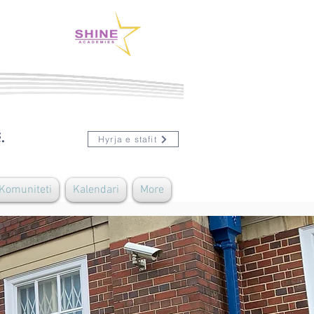
.
Hyrja e stafit
 Komuniteti
Kalendari
More