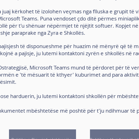
a juaj kërkohet të izolohen veçmas nga flluska e grupit të v
crosoft Teams. Puna vendoset çdo ditë përmes miniaplik
llë për t'u shënuar nëpërmjet të njëjtit softuer. Kopjet në
shje paraprake nga Zyra e Shkollës.
 pajisjesh të disponueshme për huazim në mënyrë që të 
kojnë
a pajisje, ju lutemi kontaktoni zyrën e shkollës në r
D
strategjisë
, Microsoft Teams mund të përdoret për të v
rmën e 'të mësuarit të kthyer' ku
burimet
and
para
aktivi
ësimit.
ose harduerin, ju lutemi kontaktoni shkollën për mbështet
dokumentet mbështetëse më poshtë për t'ju ndihmuar të 