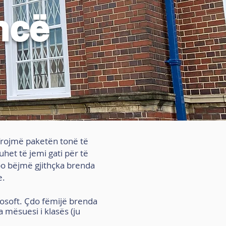
ncë
ofrojmë paketën tonë të
uhet të jemi gati për të
 po bëjmë gjithçka brenda
e.
osoft. Çdo fëmijë brenda
 mësuesi i klasës (ju