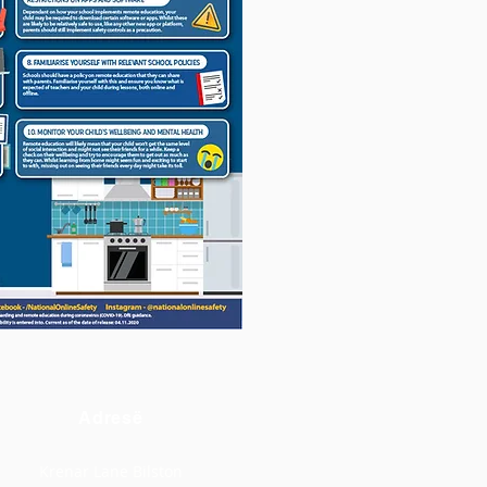
Adresë
Krenar Lane Bilston