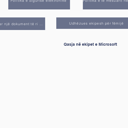
Politika e Sigurisë elektronike
Udhëzues ekipesh për fëmijë
Udhëzues për të krijuar një dokument të ri në Ekipet
Qasja në ekipet e Microsoft