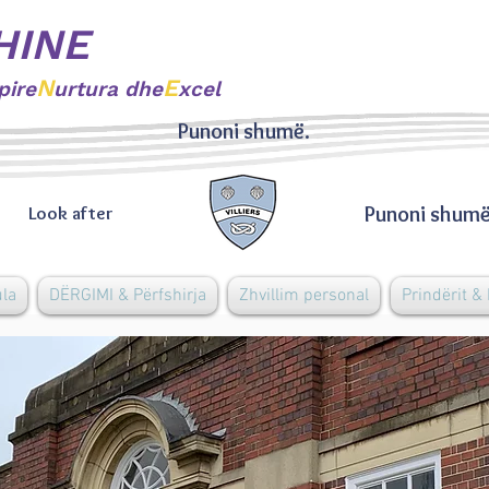
HINE
N
E
pire
urtura dhe
xcel
Punoni shumë.
Punoni shumë
Look after
ula
DËRGIMI & Përfshirja
Zhvillim personal
Prindërit &