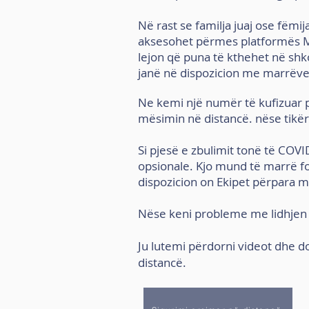
Në rast se familja juaj ose fëmij
aksesohet përmes platformës Mi
lejon që puna të kthehet në shko
janë në dispozicion me marrëve
Ne kemi një numër të kufizuar
mësimin në distancë. nëse ti
kër
Si pjesë e zbulimit tonë të COVI
opsionale. Kjo mund të marrë fo
dispozicion
on Ekipet përpara m
Nëse keni probleme me lidhjen 
Ju lutemi përdorni videot dhe 
distancë.