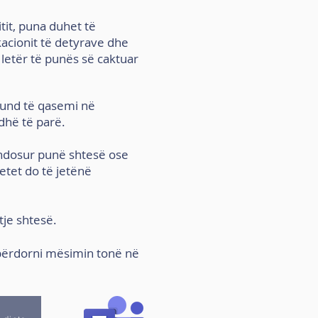
itit, puna duhet të
acionit të detyrave dhe
 letër të punës së caktuar
mund të qasemi në
adhë të parë.
endosur punë shtesë ose
tetet
do të jetë
në
je shtesë.
përdorni mësimin tonë në