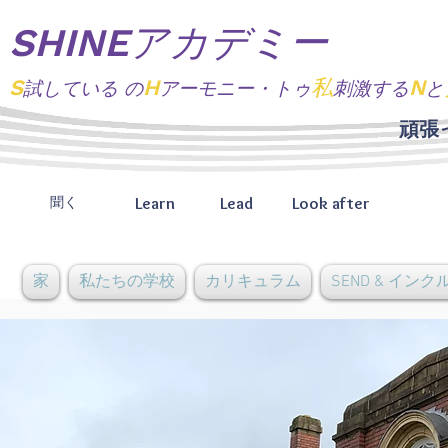
SHINEアカデミー
S
H
私
N
試している
の
アーモニー・トゥ
刺激する
と
頑張
Learn
Lead
Look after
聞く
家
私たちの学校
カリキュラム
SEND & イン