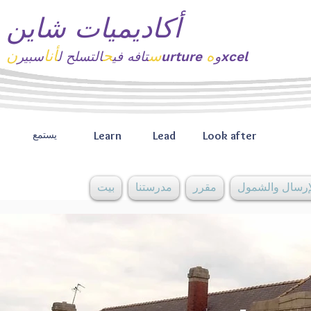
أكاديميات شاين
ه
س
ح
أنا
ن
xcel
urture و
تافه
في
التسلح ل
سبير
Learn
Lead
Look after
يستمع
إرسال والشمول
مقرر
مدرستنا
بيت