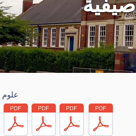
يفية
علوم