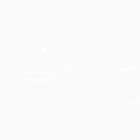
إذا كنت بحاجة إلى أي معلومات إضافية أو نسخة ورقية
© حقوق الطبع والنشر 2018-2023
هذا الموقع ، فيرجى
مدرسة Villiers الابتدائية.
انشأ من قبل
تعلم السنجاب
ز
villiersprim