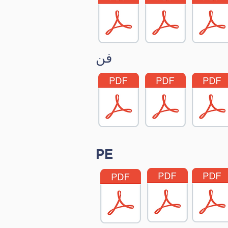
فن
PE