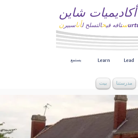
أكاديميات شاين
س
ح
أنا
ن
تافه
في
التسلح ل
سبير
Learn
Lead
يستمع
مدرستنا
بيت