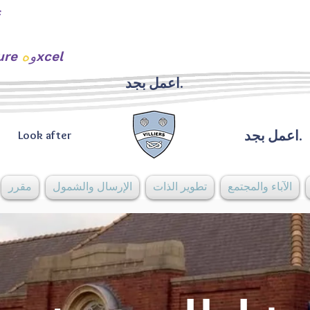
ه
xcel
urture و
اعمل بجد.
اعمل بجد.
Look after
الآباء والمجتمع
تطوير الذات
الإرسال والشمول
مقرر