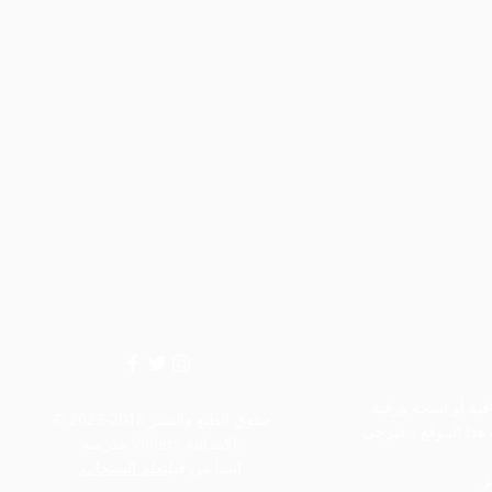
إذا كنت بحاجة إلى أي معلومات إضافية أو نسخة ورقية
© حقوق الطبع والنشر 2018-2023
هذا الموقع ، فيرجى
مدرسة Villiers الابتدائية.
انشأ من قبل
تعلم السنجاب
ز