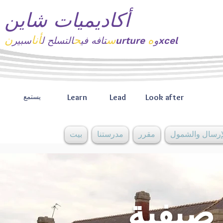
أكاديميات شاين
ه
س
ح
أنا
ن
xcel
urture و
تافه
في
التسلح ل
سبير
Learn
Lead
Look after
يستمع
إرسال والشمول
مقرر
مدرستنا
بيت
صيفية